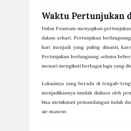
Waktu Pertunjukan d
Dubai Fountain menyajikan pertunjukan s
dalam sehari. Pertunjukan berlangsun
hari menjadi yang paling dinanti, k
Pertunjukan berlangsung selama bebe
menari mengikuti berbagai lagu yang di
Lokasinya yang berada di tengah-teng
menjadikannya mudah diakses oleh pen
bisa menikmati pemandangan indah dar
air mancur.