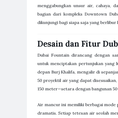
menggabungkan unsur air, cahaya, d
bagian dari kompleks Downtown Dubai
dikunjungi bagi siapa saja yang berlibur k
Desain dan Fitur Dub
Dubai Fountain dirancang dengan san
untuk menciptakan pertunjukan yang l
depan Burj Khalifa, mengalir di sepanja
50 proyektil air yang dapat disesuaikan
150 meter—setara dengan bangunan 50 l
Air mancur ini memiliki berbagai mode
dramatis. Setiap tetesan air seolah me