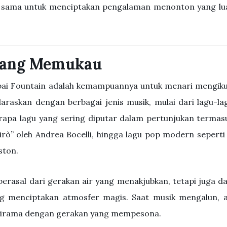
ja sama untuk menciptakan pengalaman menonton yang lu
yang Memukau
Dubai Fountain adalah kemampuannya untuk menari mengiku
laraskan dengan berbagai jenis musik, mulai dari lagu-la
rapa lagu yang sering diputar dalam pertunjukan termas
irò” oleh Andrea Bocelli, hingga lagu pop modern seperti 
ston.
berasal dari gerakan air yang menakjubkan, tetapi juga da
g menciptakan atmosfer magis. Saat musik mengalun, a
i irama dengan gerakan yang mempesona.