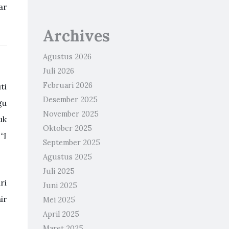
ar
Archives
Agustus 2026
Juli 2026
Februari 2026
ti
Desember 2025
gu
November 2025
uk
Oktober 2025
“I
September 2025
Agustus 2025
Juli 2025
ri
Juni 2025
ir
Mei 2025
April 2025
Maret 2025