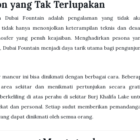
n yang Tak Terlupakan
n Dubai Fountain adalah pengalaman yang tidak ak
i tidak hanya menonjolkan keterampilan teknis dan desa
tmosfer yang penuh keajaiban. Menghadirkan pesona ya
 Dubai Fountain menjadi daya tarik utama bagi pengunju
mancur ini bisa dinikmati dengan berbagai cara. Bebera
area sekitar dan menikmati pertunjukan secara grati
rkeliling di atas perahu di sekitar Burj Khalifa Lake unt
kat dan personal. Setiap sudut memberikan pemandang
ang dapat dinikmati oleh semua orang.