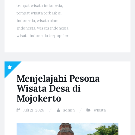
tempat wisata indonesia
,
tempat wisata terbaik di
indonesia
,
wisata alam
Indonesia
,
wisata indonesia
,
wisata indonesia terpopuler
Menjelajahi Pesona
Wisata Desa di
Mojokerto
Juli 21, 2026
admin
wisata