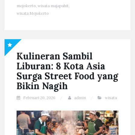
mojokerto
,
wisata majapahit
,
wisata Mojokerto
Kulineran Sambil
Liburan: 8 Kota Asia
Surga Street Food yang
Bikin Nagih
Februari 20, 2026
admin
wisata