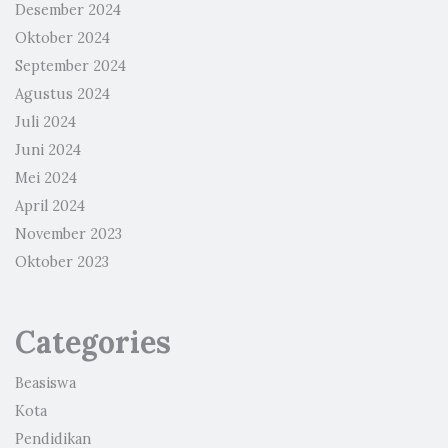
Desember 2024
Oktober 2024
September 2024
Agustus 2024
Juli 2024
Juni 2024
Mei 2024
April 2024
November 2023
Oktober 2023
Categories
Beasiswa
Kota
Pendidikan