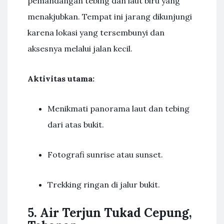
pemandangan tebing dan laut biru yang
menakjubkan. Tempat ini jarang dikunjungi
karena lokasi yang tersembunyi dan
aksesnya melalui jalan kecil.
Aktivitas utama:
Menikmati panorama laut dan tebing
dari atas bukit.
Fotografi sunrise atau sunset.
Trekking ringan di jalur bukit.
5. Air Terjun Tukad Cepung,