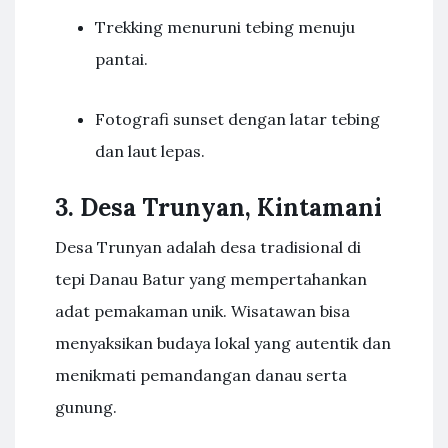
Trekking menuruni tebing menuju
pantai.
Fotografi sunset dengan latar tebing
dan laut lepas.
3. Desa Trunyan, Kintamani
Desa Trunyan adalah desa tradisional di
tepi Danau Batur yang mempertahankan
adat pemakaman unik. Wisatawan bisa
menyaksikan budaya lokal yang autentik dan
menikmati pemandangan danau serta
gunung.