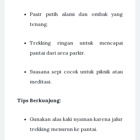
Pasir putih alami dan ombak yang
tenang.
Trekking ringan untuk mencapai
pantai dari area parkir.
Suasana sepi cocok untuk piknik atau
meditasi.
Tips Berkunjung:
Gunakan alas kaki nyaman karena jalur
trekking menurun ke pantai.