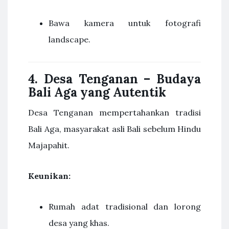
Bawa kamera untuk fotografi
landscape.
4. Desa Tenganan – Budaya
Bali Aga yang Autentik
Desa Tenganan mempertahankan tradisi
Bali Aga, masyarakat asli Bali sebelum Hindu
Majapahit.
Keunikan:
Rumah adat tradisional dan lorong
desa yang khas.