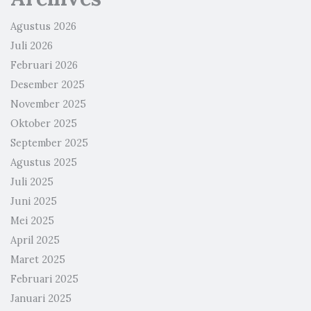
Agustus 2026
Juli 2026
Februari 2026
Desember 2025
November 2025
Oktober 2025
September 2025
Agustus 2025
Juli 2025
Juni 2025
Mei 2025
April 2025
Maret 2025
Februari 2025
Januari 2025