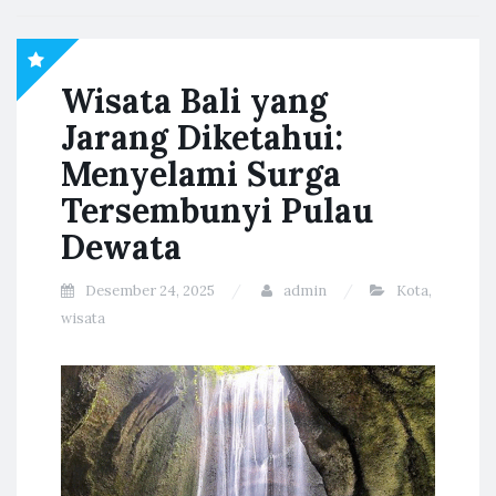
Wisata Bali yang
Jarang Diketahui:
Menyelami Surga
Tersembunyi Pulau
Dewata
Desember 24, 2025
admin
Kota
,
wisata