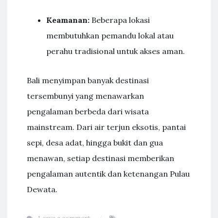
Keamanan:
Beberapa lokasi
membutuhkan pemandu lokal atau
perahu tradisional untuk akses aman.
Bali menyimpan banyak destinasi
tersembunyi yang menawarkan
pengalaman berbeda dari wisata
mainstream. Dari air terjun eksotis, pantai
sepi, desa adat, hingga bukit dan gua
menawan, setiap destinasi memberikan
pengalaman autentik dan ketenangan Pulau
Dewata.