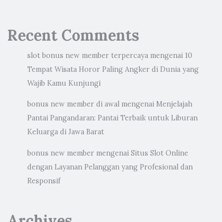
Recent Comments
slot bonus new member terpercaya
mengenai
10
Tempat Wisata Horor Paling Angker di Dunia yang
Wajib Kamu Kunjungi
bonus new member di awal
mengenai
Menjelajah
Pantai Pangandaran: Pantai Terbaik untuk Liburan
Keluarga di Jawa Barat
bonus new member
mengenai
Situs Slot Online
dengan Layanan Pelanggan yang Profesional dan
Responsif
Archives