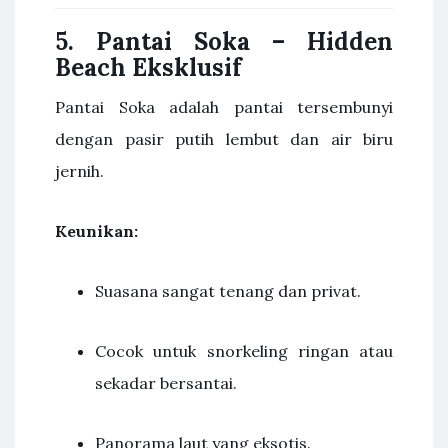
5. Pantai Soka – Hidden
Beach Eksklusif
Pantai Soka adalah pantai tersembunyi
dengan pasir putih lembut dan air biru
jernih.
Keunikan:
Suasana sangat tenang dan privat.
Cocok untuk snorkeling ringan atau
sekadar bersantai.
Panorama laut yang eksotis.