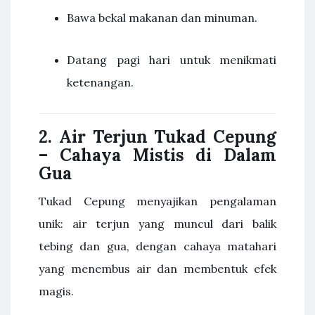
Bawa bekal makanan dan minuman.
Datang pagi hari untuk menikmati
ketenangan.
2. Air Terjun Tukad Cepung
– Cahaya Mistis di Dalam
Gua
Tukad Cepung menyajikan pengalaman
unik: air terjun yang muncul dari balik
tebing dan gua, dengan cahaya matahari
yang menembus air dan membentuk efek
magis.