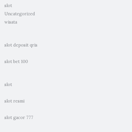
slot
Uncategorized
wisata
slot deposit qris
slot bet 100
slot
slot resmi
slot gacor 777