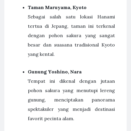
Taman Maruyama, Kyoto
Sebagai salah satu lokasi Hanami
tertua di Jepang, taman ini terkenal
dengan pohon sakura yang sangat
besar dan suasana tradisional Kyoto
yang kental.
Gunung Yoshino, Nara
Tempat ini dikenal dengan jutaan
pohon sakura yang menutupi lereng
gunung, menciptakan panorama
spektakuler yang menjadi destinasi
favorit pecinta alam.