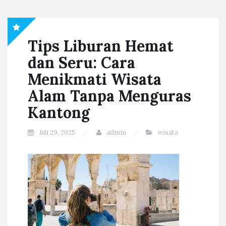
Tips Liburan Hemat
dan Seru: Cara
Menikmati Wisata
Alam Tanpa Menguras
Kantong
Juli 29, 2025
admin
wisata