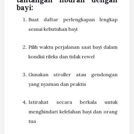
bayi:
Buat daftar perlengkapan lengkap
sesuai kebutuhan bayi
Pilih waktu perjalanan saat bayi dalam
kondisi rileks dan tidak rewel
Gunakan stroller atau gendongan
yang nyaman dan praktis
Istirahat secara berkala untuk
menghindari kelelahan bayi dan orang
tua