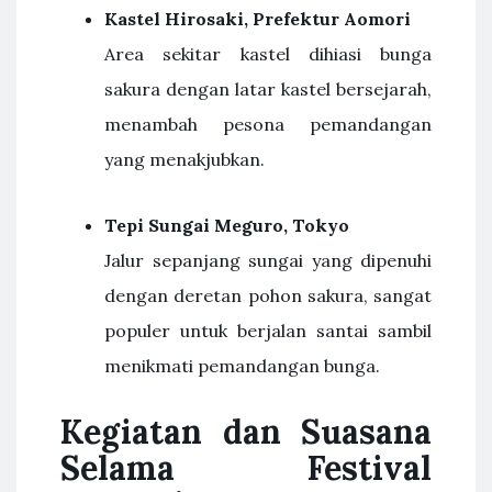
Kastel Hirosaki, Prefektur Aomori
Area sekitar kastel dihiasi bunga
sakura dengan latar kastel bersejarah,
menambah pesona pemandangan
yang menakjubkan.
Tepi Sungai Meguro, Tokyo
Jalur sepanjang sungai yang dipenuhi
dengan deretan pohon sakura, sangat
populer untuk berjalan santai sambil
menikmati pemandangan bunga.
Kegiatan dan Suasana
Selama Festival