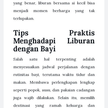
yang benar, liburan bersama si kecil bisa
menjadi momen berharga yang tak
terlupakan.
Tips Praktis
Menghadapi Liburan
dengan Bayi
Salah satu hal terpenting adalah
menyesuaikan jadwal perjalanan dengan
rutinitas bayi, terutama waktu tidur dan
makan. Membawa perlengkapan lengkap
seperti popok, susu, dan pakaian cadangan
juga wajib dilakukan. Selain itu, memilih
destinasi yang ramah keluarga dan