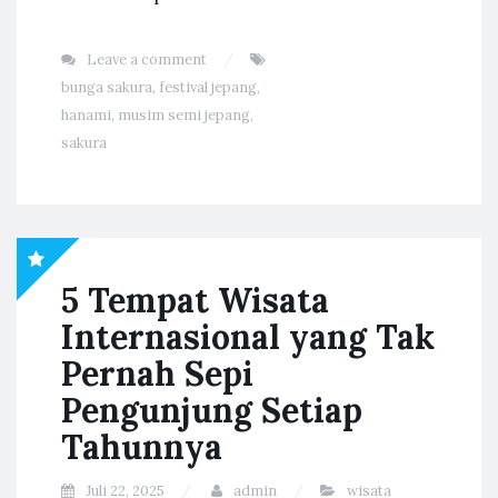
Leave a comment
bunga sakura
,
festival jepang
,
hanami
,
musim semi jepang
,
sakura
5 Tempat Wisata
Internasional yang Tak
Pernah Sepi
Pengunjung Setiap
Tahunnya
Juli 22, 2025
admin
wisata