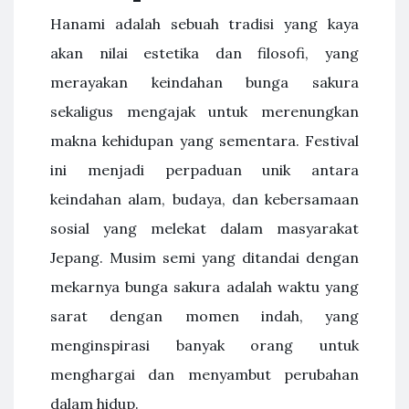
Hanami adalah sebuah tradisi yang kaya
akan nilai estetika dan filosofi, yang
merayakan keindahan bunga sakura
sekaligus mengajak untuk merenungkan
makna kehidupan yang sementara. Festival
ini menjadi perpaduan unik antara
keindahan alam, budaya, dan kebersamaan
sosial yang melekat dalam masyarakat
Jepang. Musim semi yang ditandai dengan
mekarnya bunga sakura adalah waktu yang
sarat dengan momen indah, yang
menginspirasi banyak orang untuk
menghargai dan menyambut perubahan
dalam hidup.