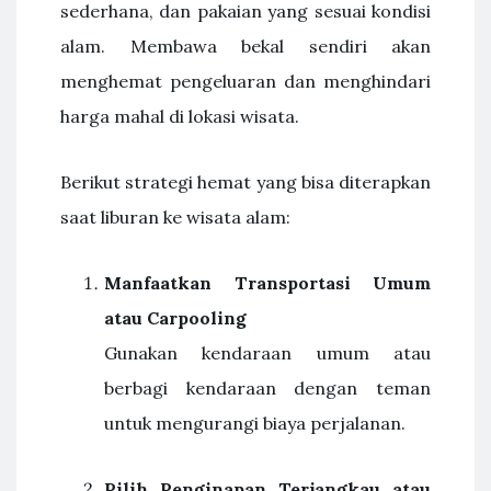
sederhana, dan pakaian yang sesuai kondisi
alam. Membawa bekal sendiri akan
menghemat pengeluaran dan menghindari
harga mahal di lokasi wisata.
Berikut strategi hemat yang bisa diterapkan
saat liburan ke wisata alam:
Manfaatkan Transportasi Umum
atau Carpooling
Gunakan kendaraan umum atau
berbagi kendaraan dengan teman
untuk mengurangi biaya perjalanan.
Pilih Penginapan Terjangkau atau