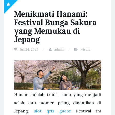
Menikmati Hanami:
Festival Bunga Sakura
yang Memukau di
Jepang
Juli 24, 2025
admin
wisata
Hanami adalah tradisi kuno yang menjadi
salah satu momen paling dinantikan di
Jepang.
slot qris gacor
Festival ini