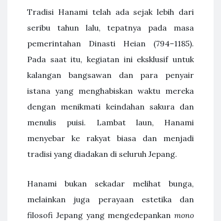
Tradisi Hanami telah ada sejak lebih dari
seribu tahun lalu, tepatnya pada masa
pemerintahan Dinasti Heian (794–1185).
Pada saat itu, kegiatan ini eksklusif untuk
kalangan bangsawan dan para penyair
istana yang menghabiskan waktu mereka
dengan menikmati keindahan sakura dan
menulis puisi. Lambat laun, Hanami
menyebar ke rakyat biasa dan menjadi
tradisi yang diadakan di seluruh Jepang.
Hanami bukan sekadar melihat bunga,
melainkan juga perayaan estetika dan
filosofi Jepang yang mengedepankan
mono