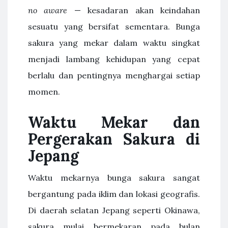
no aware
— kesadaran akan keindahan
sesuatu yang bersifat sementara. Bunga
sakura yang mekar dalam waktu singkat
menjadi lambang kehidupan yang cepat
berlalu dan pentingnya menghargai setiap
momen.
Waktu Mekar dan
Pergerakan Sakura di
Jepang
Waktu mekarnya bunga sakura sangat
bergantung pada iklim dan lokasi geografis.
Di daerah selatan Jepang seperti Okinawa,
sakura mulai bermekaran pada bulan