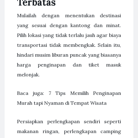
Terbatas
Mulailah dengan menentukan destinasi
yang sesuai dengan kantong dan minat.
Pilih lokasi yang tidak terlalu jauh agar biaya
transportasi tidak membengkak. Selain itu,
hindari musim liburan puncak yang biasanya
harga penginapan dan tiket masuk
melonjak.
Baca juga: 7 Tips Memilih Penginapan
Murah tapi Nyaman di Tempat Wisata
Persiapkan perlengkapan sendiri seperti
makanan ringan, perlengkapan camping