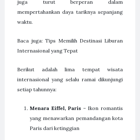
juga turut berperan dalam
mempertahankan daya tariknya sepanjang
waktu.
Baca juga: Tips Memilih Destinasi Liburan
Internasional yang Tepat
Berikut adalah lima tempat wisata
internasional yang selalu ramai dikunjungi
setiap tahunnya:
Menara Eiffel, Paris
– Ikon romantis
yang menawarkan pemandangan kota
Paris dari ketinggian