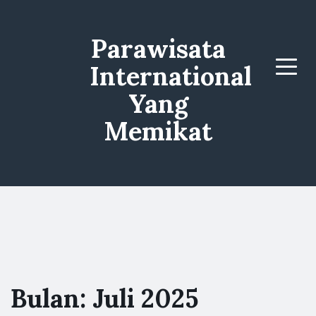
Parawisata
International
Menu
Yang
Memikat
Bulan:
Juli 2025