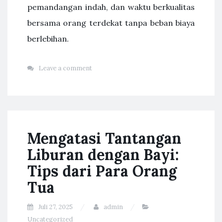
pemandangan indah, dan waktu berkualitas
bersama orang terdekat tanpa beban biaya
berlebihan.
Leave a comment
Mengatasi Tantangan
Liburan dengan Bayi:
Tips dari Para Orang
Tua
Juli 27, 2025
admin
Uncategorized