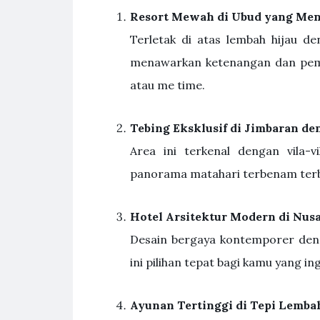
Resort Mewah di Ubud yang Me
Terletak di atas lembah hijau de
menawarkan ketenangan dan pem
atau me time.
Tebing Eksklusif di Jimbaran de
Area ini terkenal dengan vila
panorama matahari terbenam terbai
Hotel Arsitektur Modern di Nus
Desain bergaya kontemporer den
ini pilihan tepat bagi kamu yang i
Ayunan Tertinggi di Tepi Lemba