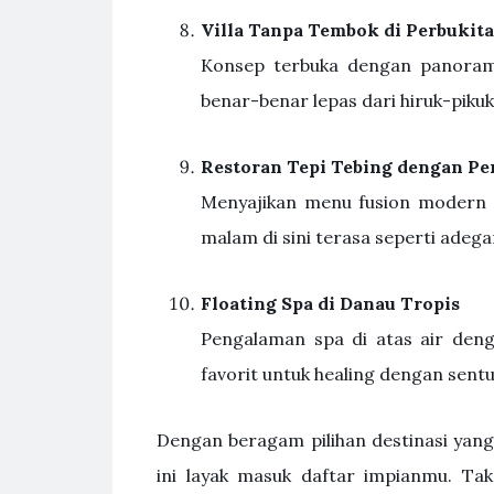
Villa Tanpa Tembok di Perbukita
Konsep terbuka dengan panoram
benar-benar lepas dari hiruk-pikuk
Restoran Tepi Tebing dengan P
Menyajikan menu fusion modern 
malam di sini terasa seperti adega
Floating Spa di Danau Tropis
Pengalaman spa di atas air denga
favorit untuk healing dengan sen
Dengan beragam pilihan destinasi yang 
ini layak masuk daftar impianmu. Ta