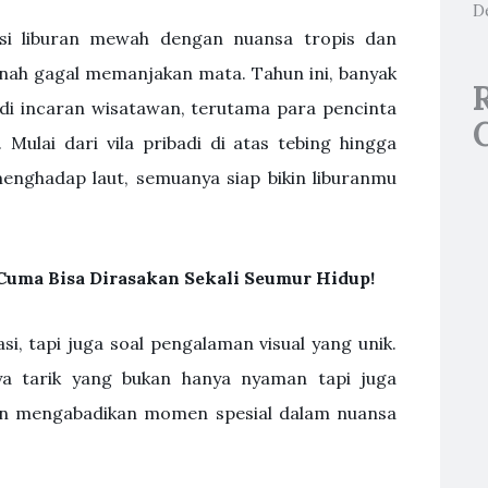
D
asi liburan mewah dengan nuansa tropis dan
nah gagal memanjakan mata. Tahun ini, banyak
adi incaran wisatawan, terutama para pencinta
 Mulai dari vila pribadi di atas tebing hingga
menghadap laut, semuanya siap bikin liburanmu
i Cuma Bisa Dirasakan Sekali Seumur Hidup!
si, tapi juga soal pengalaman visual yang unik.
ya tarik yang bukan hanya nyaman tapi juga
gin mengabadikan momen spesial dalam nuansa