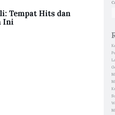
C
i: Tempat Hits dan
 Ini
K
P
L
G
M
M
Ku
S
Wi
M