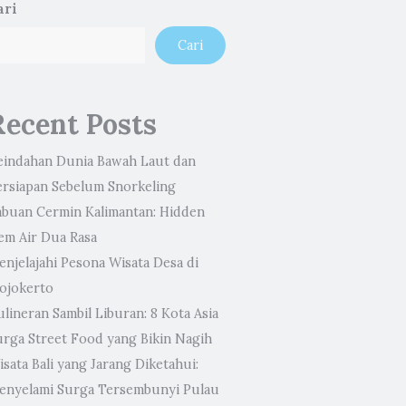
ari
Cari
Recent Posts
eindahan Dunia Bawah Laut dan
ersiapan Sebelum Snorkeling
abuan Cermin Kalimantan: Hidden
em Air Dua Rasa
enjelajahi Pesona Wisata Desa di
ojokerto
lineran Sambil Liburan: 8 Kota Asia
urga Street Food yang Bikin Nagih
sata Bali yang Jarang Diketahui:
enyelami Surga Tersembunyi Pulau