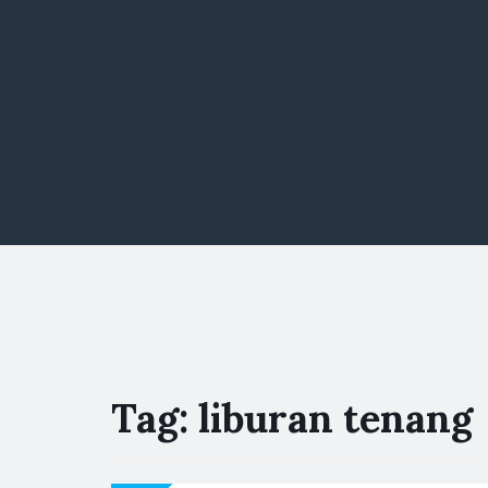
Tag:
liburan tenang