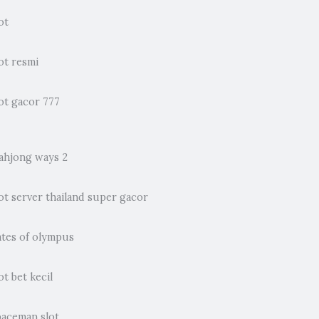
ot
ot resmi
ot gacor 777
ahjong ways 2
ot server thailand super gacor
ates of olympus
ot bet kecil
paceman slot