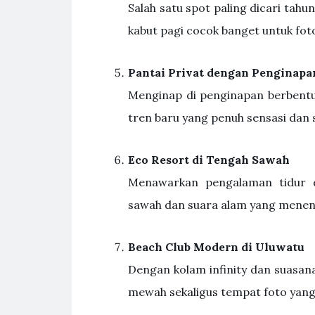
Salah satu spot paling dicari tah
kabut pagi cocok banget untuk fot
Pantai Privat dengan Penginapa
Menginap di penginapan berbentuk
tren baru yang penuh sensasi dan 
Eco Resort di Tengah Sawah
Menawarkan pengalaman tidur 
sawah dan suara alam yang mene
Beach Club Modern di Uluwatu
Dengan kolam infinity dan suasana
mewah sekaligus tempat foto yang