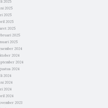
li 2025
uni 2025
ei 2025
pril 2025
aret 2025
ebruari 2025
anuari 2025
esember 2024
ktober 2024
eptember 2024
gustus 2024
li 2024
uni 2024
ei 2024
ril 2024
ovember 2023