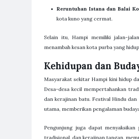
Reruntuhan Istana dan Balai Ko
kota kuno yang cermat.
Selain itu, Hampi memiliki jalan-ja
menambah kesan kota purba yang hidup 
Kehidupan dan Buday
Masyarakat sekitar Hampi kini hidup da
Desa-desa kecil mempertahankan tradis
dan kerajinan batu. Festival Hindu dan 
utama, memberikan pengalaman budaya 
Pengunjung juga dapat menyaksikan p
tradisional, dan kerajinan tangan, me