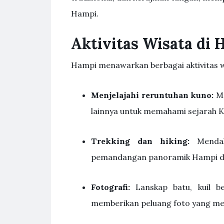
Hampi.
Aktivitas Wisata di
Hampi menawarkan berbagai aktivitas wi
Menjelajahi reruntuhan kuno:
Me
lainnya untuk memahami sejarah K
Trekking dan hiking:
Mendak
pemandangan panoramik Hampi da
Fotografi:
Lanskap batu, kuil b
memberikan peluang foto yang me