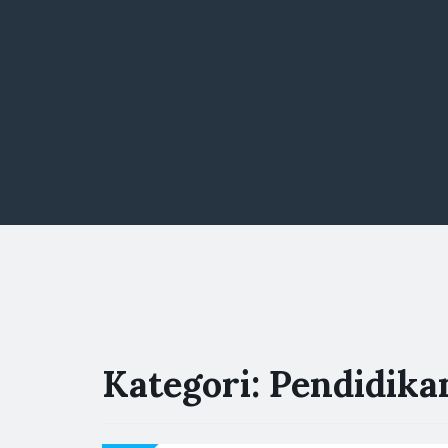
Kategori:
Pendidika