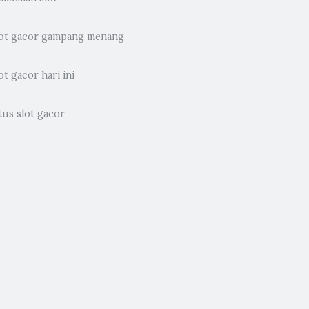
lot gacor gampang menang
ot gacor hari ini
tus slot gacor