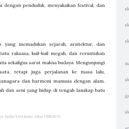
i dengan penduduk, menyaksikan festival, dan
sl
sl
sl
o yang memadukan sejarah, arsitektur, dan
batu raksasa, kuil-kuil megah, dan reruntuhan
tis sekaligus sarat makna budaya. Mengunjungi
m
ta, tetapi juga perjalanan ke masa lalu,
sl
ayanagara dan harmoni manusia dengan alam.
rah dan seni yang hidup di tengah lanskap batu
g
sl
pi
,
India
,
kota kuno
,
situs UNESCO
s