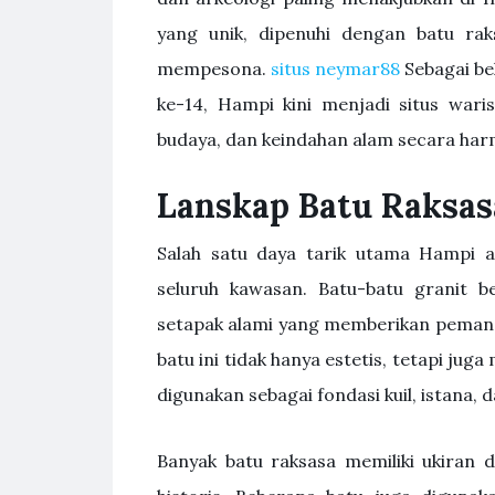
yang unik, dipenuhi dengan batu rak
mempesona.
situs neymar88
Sebagai be
ke-14, Hampi kini menjadi situs wa
budaya, dan keindahan alam secara har
Lanskap Batu Raksas
Salah satu daya tarik utama Hampi a
seluruh kawasan. Batu-batu granit b
setapak alami yang memberikan pemand
batu ini tidak hanya estetis, tetapi juga
digunakan sebagai fondasi kuil, istana,
Banyak batu raksasa memiliki ukiran 