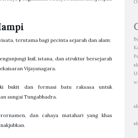
O
 Hampi
B
sata, terutama bagi pecinta sejarah dan alam:
K
P
ngunjungi kuil, istana, dan struktur bersejarah
sl
ekaisaran Vijayanagara.
U
w
i bukit dan formasi batu raksasa untuk
n sungai Tungabhadra.
sl
erornamen, dan cahaya matahari yang khas
sl
nakjubkan.