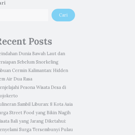
ari
Cari
Recent Posts
eindahan Dunia Bawah Laut dan
ersiapan Sebelum Snorkeling
abuan Cermin Kalimantan: Hidden
em Air Dua Rasa
enjelajahi Pesona Wisata Desa di
ojokerto
lineran Sambil Liburan: 8 Kota Asia
urga Street Food yang Bikin Nagih
sata Bali yang Jarang Diketahui:
enyelami Surga Tersembunyi Pulau