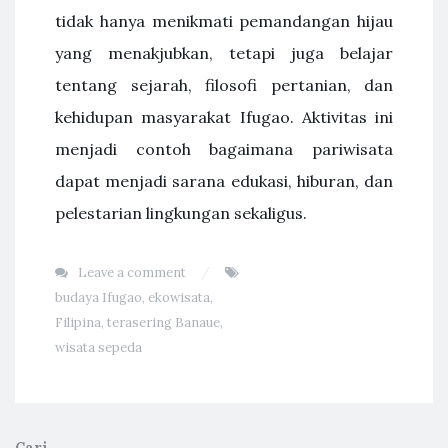
tidak hanya menikmati pemandangan hijau
yang menakjubkan, tetapi juga belajar
tentang sejarah, filosofi pertanian, dan
kehidupan masyarakat Ifugao. Aktivitas ini
menjadi contoh bagaimana pariwisata
dapat menjadi sarana edukasi, hiburan, dan
pelestarian lingkungan sekaligus.
Leave a comment
budaya Ifugao
,
ekowisata
,
Filipina
,
terasering Banaue
,
wisata sepeda
Cari