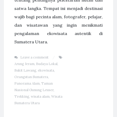
satwa langka. Tempat ini menjadi destinasi
wajib bagi pecinta alam, fotografer, pelajar,
dan wisatawan yang ingin menikmati
pengalaman ekowisata autentik di
Sumatera Utara.
Leave a comment
Arung Jeram
,
Budaya Lokal
,
Bukit Lawang
,
ekowisata
,
Orangutan Sumatera
,
Panorama Alam
,
Taman
Nasional Gunung Leuser
,
Trekking
,
wisata alam
,
Wisata
Sumatera Utara