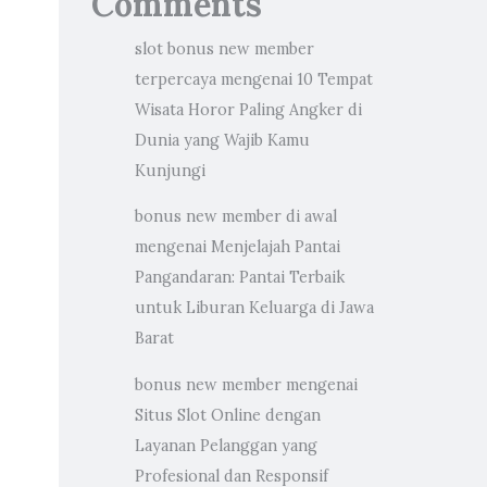
Comments
slot bonus new member
terpercaya
mengenai
10 Tempat
Wisata Horor Paling Angker di
Dunia yang Wajib Kamu
Kunjungi
bonus new member di awal
mengenai
Menjelajah Pantai
Pangandaran: Pantai Terbaik
untuk Liburan Keluarga di Jawa
Barat
bonus new member
mengenai
Situs Slot Online dengan
Layanan Pelanggan yang
Profesional dan Responsif