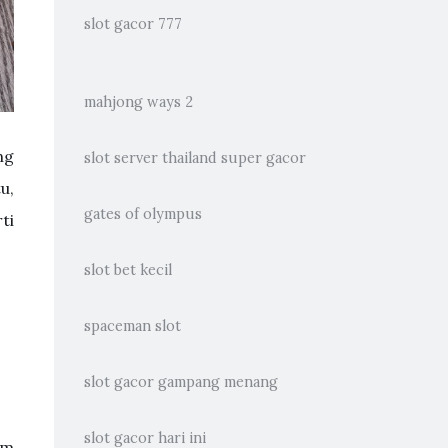
slot gacor 777
mahjong ways 2
ng
slot server thailand super gacor
u,
gates of olympus
ti
slot bet kecil
spaceman slot
slot gacor gampang menang
slot gacor hari ini
am