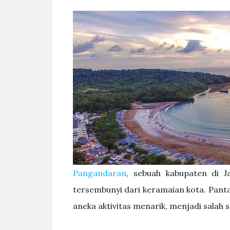
Pangandaran
, sebuah kabupaten di 
tersembunyi dari keramaian kota. Pa
aneka aktivitas menarik, menjadi salah s