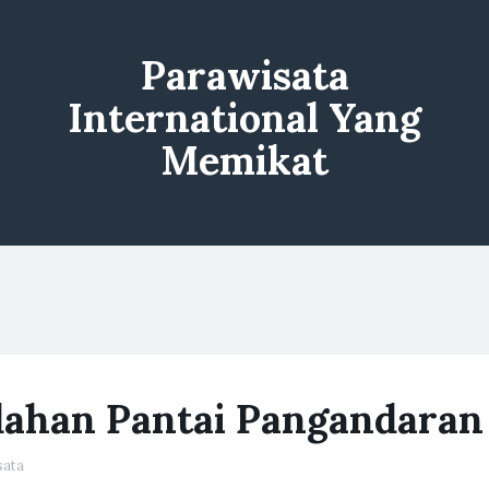
Parawisata
International Yang
Memikat
dahan Pantai Pangandaran
sata