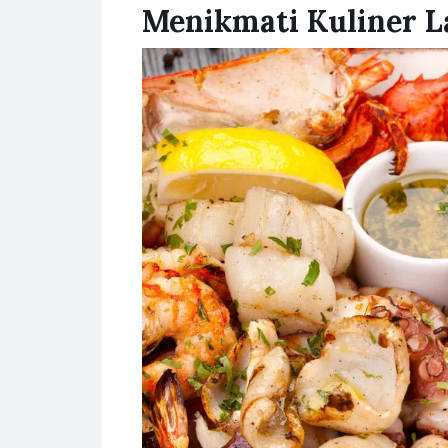
Menikmati Kuliner L