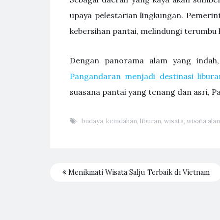
upaya pelestarian lingkungan. Pemeri
kebersihan pantai, melindungi terumbu
Dengan panorama alam yang indah, an
Pangandaran menjadi destinasi libura
suasana pantai yang tenang dan asri, P
budaya
,
keindahan
,
liburan
,
wisata
,
wisata ala
Menikmati Wisata Salju Terbaik di Vietnam