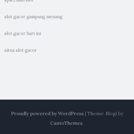
slot gacor gampang menang
slot gacor hari ini
situs slot gacor
Proudly powered by WordPress
|
Theme: Blogi by
CantoThemes
.