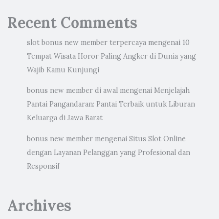
Recent Comments
slot bonus new member terpercaya
mengenai
10
Tempat Wisata Horor Paling Angker di Dunia yang
Wajib Kamu Kunjungi
bonus new member di awal
mengenai
Menjelajah
Pantai Pangandaran: Pantai Terbaik untuk Liburan
Keluarga di Jawa Barat
bonus new member
mengenai
Situs Slot Online
dengan Layanan Pelanggan yang Profesional dan
Responsif
Archives