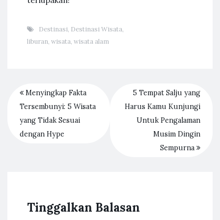
terlupakan!
Destinasi
,
Destinasi Wisata
,
liburan
,
wisata
,
wisata alam
Menyingkap Fakta
5 Tempat Salju yang
Tersembunyi: 5 Wisata
Harus Kamu Kunjungi
yang Tidak Sesuai
Untuk Pengalaman
dengan Hype
Musim Dingin
Sempurna
Tinggalkan Balasan