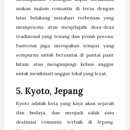
makan malam romantis di teras dengan
latar belakang matahari terbenam yang
mempesona atau menjelajahi desa-desa
tradisional yang tenang dan penuh pesona.
Santorini juga merupakan tempat yang
sempurna untuk bersantai di pantai pasir
hitam atau mengunjungi kebun anggur
untuk menikmati anggur lokal yang lezat.
5.
Kyoto, Jepang
Kyoto adalah kota yang kaya akan sejarah
dan budaya, dan menjadi salah satu
destinasi romantis terbaik di Jepang.