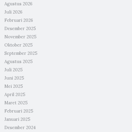
Agustus 2026
Juli 2026
Februari 2026
Desember 2025
November 2025
Oktober 2025
September 2025
Agustus 2025
Juli 2025
Juni 2025
Mei 2025
April 2025
Maret 2025
Februari 2025
Januari 2025
Desember 2024