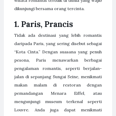
wisata romantis terbaik di dunia yang wajib
dikunjungi bersama orang tercinta.
1.
Paris, Prancis
Tidak ada destinasi yang lebih romantis
daripada Paris, yang sering disebut sebagai
“Kota Cinta.” Dengan suasana yang penuh
pesona, Paris menawarkan berbagai
pengalaman romantis, seperti berjalan-
jalan di sepanjang Sungai Seine, menikmati
makan malam di restoran dengan
pemandangan Menara Eiffel, atau
mengunjungi museum terkenal seperti
Louvre. Anda juga dapat menikmati