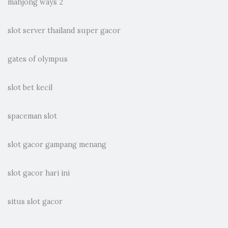
mahjong ways 2
slot server thailand super gacor
gates of olympus
slot bet kecil
spaceman slot
slot gacor gampang menang
slot gacor hari ini
situs slot gacor