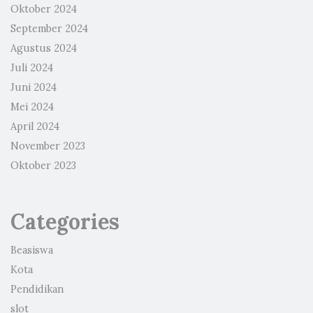
Oktober 2024
September 2024
Agustus 2024
Juli 2024
Juni 2024
Mei 2024
April 2024
November 2023
Oktober 2023
Categories
Beasiswa
Kota
Pendidikan
slot