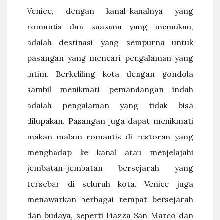
Venice, dengan kanal-kanalnya yang
romantis dan suasana yang memukau,
adalah destinasi yang sempurna untuk
pasangan yang mencari pengalaman yang
intim. Berkeliling kota dengan gondola
sambil menikmati pemandangan indah
adalah pengalaman yang tidak bisa
dilupakan. Pasangan juga dapat menikmati
makan malam romantis di restoran yang
menghadap ke kanal atau menjelajahi
jembatan-jembatan bersejarah yang
tersebar di seluruh kota. Venice juga
menawarkan berbagai tempat bersejarah
dan budaya, seperti Piazza San Marco dan