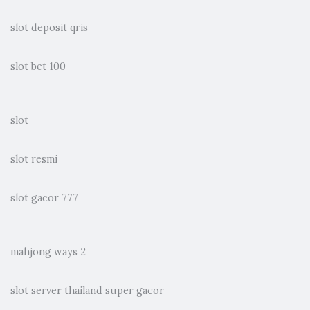
slot deposit qris
slot bet 100
slot
slot resmi
slot gacor 777
mahjong ways 2
slot server thailand super gacor