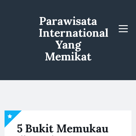
Parawisata
International
Menu
Yang
Memikat
5 Bukit Memukau