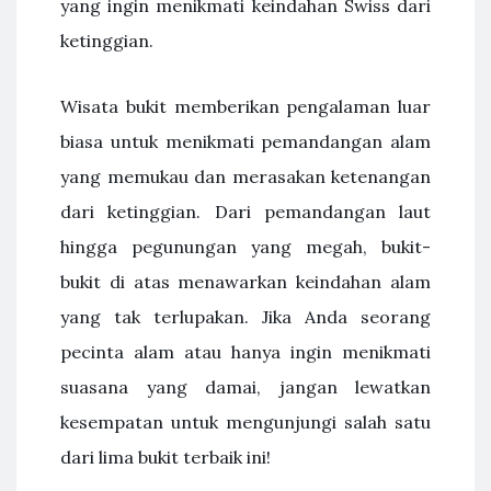
yang ingin menikmati keindahan Swiss dari
ketinggian.
Wisata bukit memberikan pengalaman luar
biasa untuk menikmati pemandangan alam
yang memukau dan merasakan ketenangan
dari ketinggian. Dari pemandangan laut
hingga pegunungan yang megah, bukit-
bukit di atas menawarkan keindahan alam
yang tak terlupakan. Jika Anda seorang
pecinta alam atau hanya ingin menikmati
suasana yang damai, jangan lewatkan
kesempatan untuk mengunjungi salah satu
dari lima bukit terbaik ini!