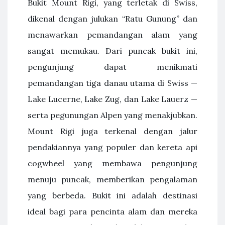
Bukit Mount Rigi, yang terletak di Swiss,
dikenal dengan julukan “Ratu Gunung” dan
menawarkan pemandangan alam yang
sangat memukau. Dari puncak bukit ini,
pengunjung dapat menikmati
pemandangan tiga danau utama di Swiss —
Lake Lucerne, Lake Zug, dan Lake Lauerz —
serta pegunungan Alpen yang menakjubkan.
Mount Rigi juga terkenal dengan jalur
pendakiannya yang populer dan kereta api
cogwheel yang membawa pengunjung
menuju puncak, memberikan pengalaman
yang berbeda. Bukit ini adalah destinasi
ideal bagi para pencinta alam dan mereka