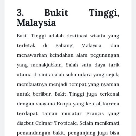
3. Bukit Tinggi,
Malaysia
Bukit Tinggi adalah destinasi wisata yang
terletak di Pahang, Malaysia, dan
menawarkan keindahan alam pegunungan
yang menakjubkan. Salah satu daya tarik
utama di sini adalah suhu udara yang sejuk,
membuatnya menjadi tempat yang nyaman
untuk berlibur. Bukit Tinggi juga terkenal
dengan suasana Eropa yang kental, karena
terdapat taman miniatur Prancis yang
disebut Colmar Tropicale. Selain menikmati
pemandangan bukit, pengunjung juga bisa