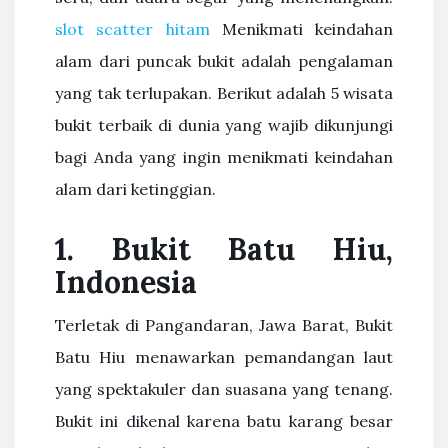
slot scatter hitam
Menikmati keindahan
alam dari puncak bukit adalah pengalaman
yang tak terlupakan. Berikut adalah 5 wisata
bukit terbaik di dunia yang wajib dikunjungi
bagi Anda yang ingin menikmati keindahan
alam dari ketinggian.
1. Bukit Batu Hiu,
Indonesia
Terletak di Pangandaran, Jawa Barat, Bukit
Batu Hiu menawarkan pemandangan laut
yang spektakuler dan suasana yang tenang.
Bukit ini dikenal karena batu karang besar