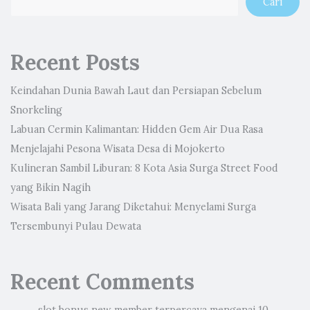
Cari
Recent Posts
Keindahan Dunia Bawah Laut dan Persiapan Sebelum
Snorkeling
Labuan Cermin Kalimantan: Hidden Gem Air Dua Rasa
Menjelajahi Pesona Wisata Desa di Mojokerto
Kulineran Sambil Liburan: 8 Kota Asia Surga Street Food
yang Bikin Nagih
Wisata Bali yang Jarang Diketahui: Menyelami Surga
Tersembunyi Pulau Dewata
Recent Comments
slot bonus new member terpercaya
mengenai
10