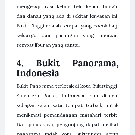
mengeksplorasi kebun teh, kebun bunga,
dan danau yang ada di sekitar kawasan ini.
Bukit Tinggi adalah tempat yang cocok bagi
keluarga dan pasangan yang mencari
tempat liburan yang santai.
4. Bukit Panorama,
Indonesia
Bukit Panorama terletak di kota Bukittinggi,
Sumatera Barat, Indonesia, dan dikenal
sebagai salah satu tempat terbaik untuk
menikmati pemandangan matahari terbit.
Dari puncaknya, pengunjung dapat melihat
panorama indah kota Bukittinggi, serta