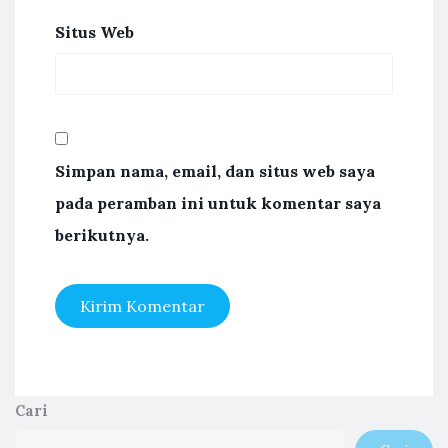
Situs Web
Simpan nama, email, dan situs web saya
pada peramban ini untuk komentar saya
berikutnya.
Cari