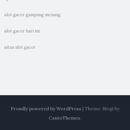
slot gacor gampang menang
slot gacor hari ini
situs slot gacor
Proudly powered by WordPress
|
Theme: Blogi by
CantoThemes
.