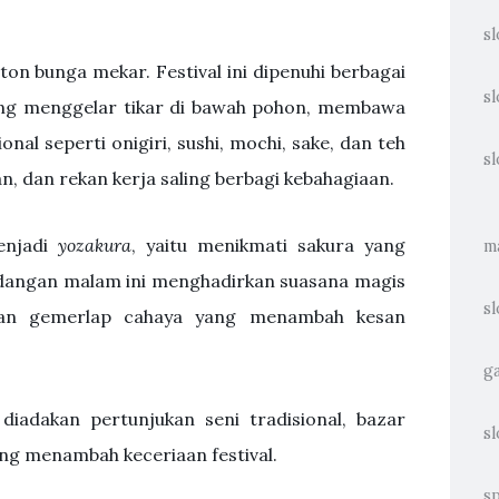
sl
n bunga mekar. Festival ini dipenuhi berbagai
sl
rang menggelar tikar di bawah pohon, membawa
al seperti onigiri, sushi, mochi, sake, dan teh
sl
n, dan rekan kerja saling berbagi kebahagiaan.
enjadi
yozakura
, yaitu menikmati sakura yang
m
dangan malam ini menghadirkan suasana magis
sl
ngan gemerlap cahaya yang menambah kesan
g
a diadakan pertunjukan seni tradisional, bazar
sl
ng menambah keceriaan festival.
s