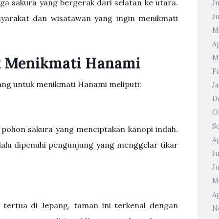
a sakura yang bergerak dari selatan ke utara.
Ju
J
syarakat dan wisatawan yang ingin menikmati
M
A
M
k Menikmati Hanami
F
ang untuk menikmati Hanami meliputi:
J
D
O
S
an pohon sakura yang menciptakan kanopi indah.
A
alu dipenuhi pengunjung yang menggelar tikar
Ju
J
M
Ap
 tertua di Jepang, taman ini terkenal dengan
N