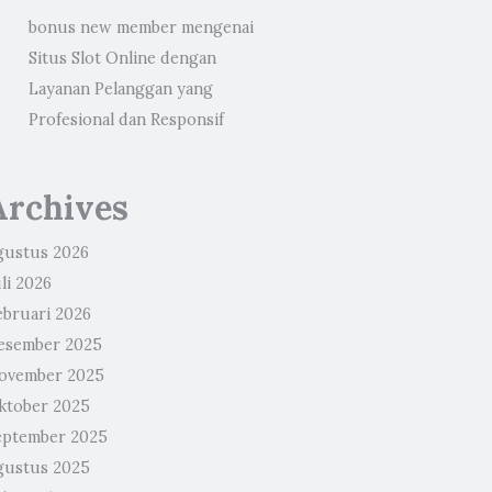
bonus new member
mengenai
Situs Slot Online dengan
Layanan Pelanggan yang
Profesional dan Responsif
Archives
gustus 2026
li 2026
ebruari 2026
esember 2025
ovember 2025
ktober 2025
eptember 2025
gustus 2025