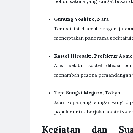
pohon sakura yang sangat besar da
Gunung Yoshino, Nara
Tempat ini dikenal dengan jutaa
menciptakan panorama spektakuler 
Kastel Hirosaki, Prefektur Aomo
Area sekitar kastel dihiasi bu
menambah pesona pemandangan y
Tepi Sungai Meguro, Tokyo
Jalur sepanjang sungai yang di
populer untuk berjalan santai sa
Kegiatan dan Sua