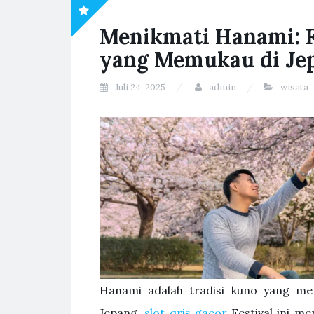
Menikmati Hanami: F
yang Memukau di Je
Juli 24, 2025
admin
wisata
Hanami adalah tradisi kuno yang men
Jepang.
slot qris gacor
Festival ini me