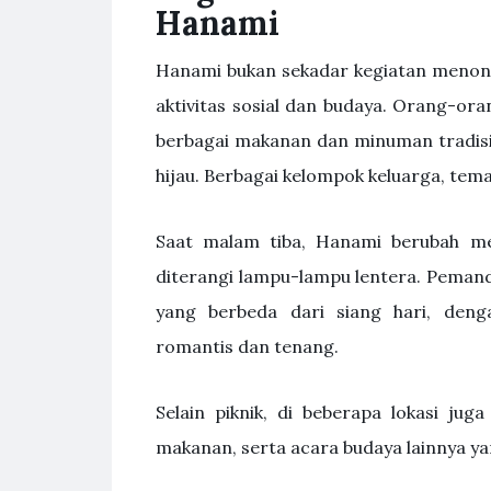
Hanami
Hanami bukan sekadar kegiatan menonto
aktivitas sosial dan budaya. Orang-o
berbagai makanan dan minuman tradision
hijau. Berbagai kelompok keluarga, tema
Saat malam tiba, Hanami berubah m
diterangi lampu-lampu lentera. Peman
yang berbeda dari siang hari, de
romantis dan tenang.
Selain piknik, di beberapa lokasi jug
makanan, serta acara budaya lainnya ya