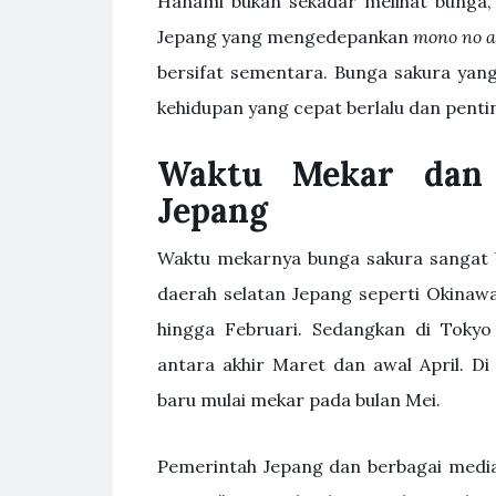
Hanami bukan sekadar melihat bunga, 
Jepang yang mengedepankan
mono no 
bersifat sementara. Bunga sakura yan
kehidupan yang cepat berlalu dan pent
Waktu Mekar dan 
Jepang
Waktu mekarnya bunga sakura sangat b
daerah selatan Jepang seperti Okinaw
hingga Februari. Sedangkan di Tokyo
antara akhir Maret dan awal April. Di
baru mulai mekar pada bulan Mei.
Pemerintah Jepang dan berbagai media