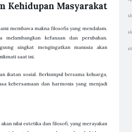
am Kehidupan Masyarakat
s
anami membawa makna filosofis yang mendalam.
sl
ra melambangkan kefanaan dan perubahan.
gsung singkat mengingatkan manusia akan
si
kmati saat ini.
 ikatan sosial. Berkumpul bersama keluarga,
asa kebersamaan dan harmonis yang menjadi
akan nilai estetika dan filosofi, yang merayakan