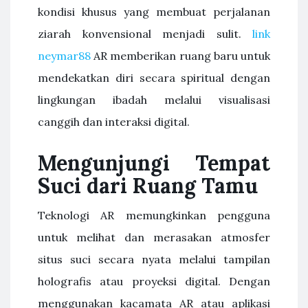
kondisi khusus yang membuat perjalanan
ziarah konvensional menjadi sulit.
link
neymar88
AR memberikan ruang baru untuk
mendekatkan diri secara spiritual dengan
lingkungan ibadah melalui visualisasi
canggih dan interaksi digital.
Mengunjungi Tempat
Suci dari Ruang Tamu
Teknologi AR memungkinkan pengguna
untuk melihat dan merasakan atmosfer
situs suci secara nyata melalui tampilan
holografis atau proyeksi digital. Dengan
menggunakan kacamata AR atau aplikasi