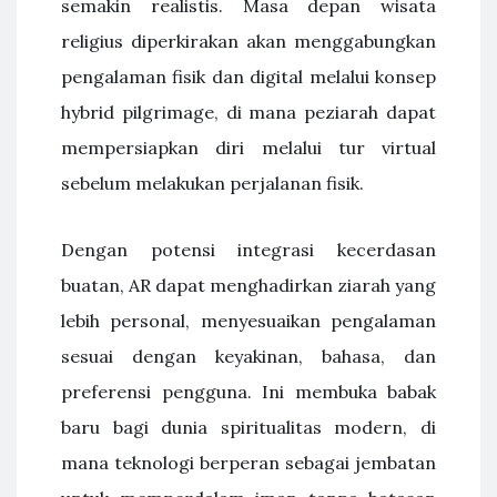
semakin realistis. Masa depan wisata
religius diperkirakan akan menggabungkan
pengalaman fisik dan digital melalui konsep
hybrid pilgrimage, di mana peziarah dapat
mempersiapkan diri melalui tur virtual
sebelum melakukan perjalanan fisik.
Dengan potensi integrasi kecerdasan
buatan, AR dapat menghadirkan ziarah yang
lebih personal, menyesuaikan pengalaman
sesuai dengan keyakinan, bahasa, dan
preferensi pengguna. Ini membuka babak
baru bagi dunia spiritualitas modern, di
mana teknologi berperan sebagai jembatan