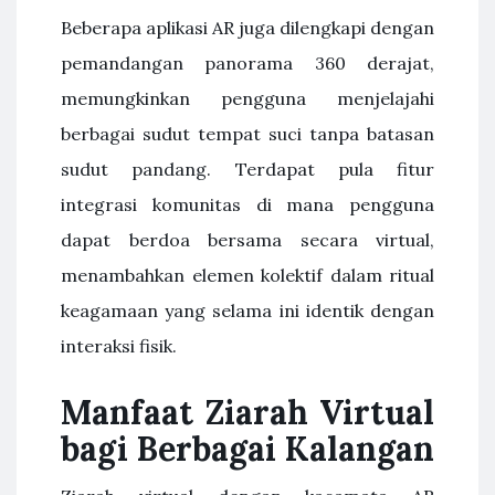
Beberapa aplikasi AR juga dilengkapi dengan
pemandangan panorama 360 derajat,
memungkinkan pengguna menjelajahi
berbagai sudut tempat suci tanpa batasan
sudut pandang. Terdapat pula fitur
integrasi komunitas di mana pengguna
dapat berdoa bersama secara virtual,
menambahkan elemen kolektif dalam ritual
keagamaan yang selama ini identik dengan
interaksi fisik.
Manfaat Ziarah Virtual
bagi Berbagai Kalangan