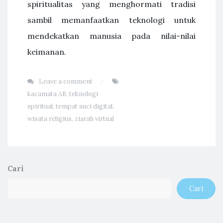
spiritualitas yang menghormati tradisi
sambil memanfaatkan teknologi untuk
mendekatkan manusia pada nilai-nilai
keimanan.
Leave a comment
kacamata AR
,
teknologi
spiritual
,
tempat suci digital
,
wisata religius
,
ziarah virtual
Cari
Cari