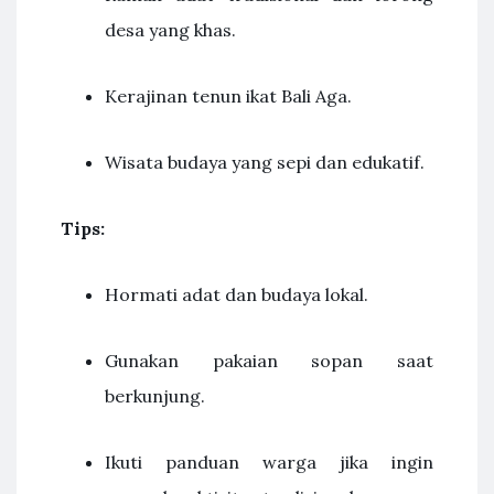
desa yang khas.
Kerajinan tenun ikat Bali Aga.
Wisata budaya yang sepi dan edukatif.
Tips:
Hormati adat dan budaya lokal.
Gunakan pakaian sopan saat
berkunjung.
Ikuti panduan warga jika ingin