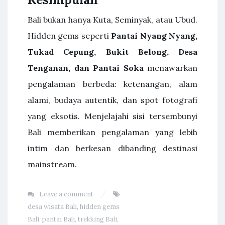
Bali bukan hanya Kuta, Seminyak, atau Ubud.
Hidden gems seperti
Pantai Nyang Nyang,
Tukad Cepung, Bukit Belong, Desa
Tenganan, dan Pantai Soka
menawarkan
pengalaman berbeda: ketenangan, alam
alami, budaya autentik, dan spot fotografi
yang eksotis. Menjelajahi sisi tersembunyi
Bali memberikan pengalaman yang lebih
intim dan berkesan dibanding destinasi
mainstream.
Leave a comment
desa wisata Bali
,
hidden gems
Bali
,
pantai Bali
,
trekking Bali
,