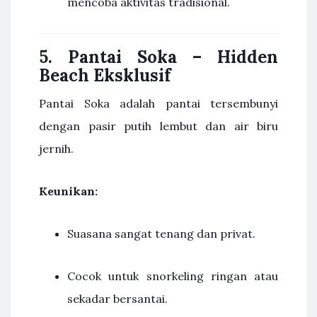
mencoba aktivitas tradisional.
5. Pantai Soka – Hidden
Beach Eksklusif
Pantai Soka adalah pantai tersembunyi
dengan pasir putih lembut dan air biru
jernih.
Keunikan:
Suasana sangat tenang dan privat.
Cocok untuk snorkeling ringan atau
sekadar bersantai.