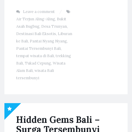
Leave a comment
Air Terjun Aling-Aling
,
Bukit
Asah Bugbug
,
Desa Trunyan
,
Destinasi Bali Eksotis
,
Liburan
ke Bali
,
Pantai Nyang Nyang
,
Pantai Tersembunyi Bali
,
tempat wisata di Bali
,
trekking
Bali
,
Tukad Cepung
,
Wisata
Alam Bali
,
wisata Bali
tersembunyi
Hidden Gems Bali –
Surga Tersembunyi