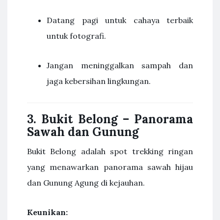
Datang pagi untuk cahaya terbaik
untuk fotografi.
Jangan meninggalkan sampah dan
jaga kebersihan lingkungan.
3. Bukit Belong – Panorama
Sawah dan Gunung
Bukit Belong adalah spot trekking ringan
yang menawarkan panorama sawah hijau
dan Gunung Agung di kejauhan.
Keunikan: