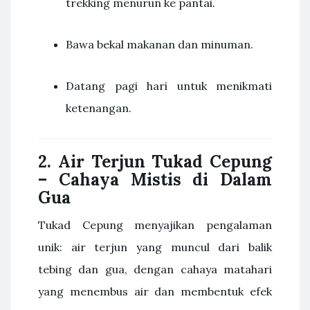
trekking menurun ke pantai.
Bawa bekal makanan dan minuman.
Datang pagi hari untuk menikmati
ketenangan.
2. Air Terjun Tukad Cepung
– Cahaya Mistis di Dalam
Gua
Tukad Cepung menyajikan pengalaman
unik: air terjun yang muncul dari balik
tebing dan gua, dengan cahaya matahari
yang menembus air dan membentuk efek