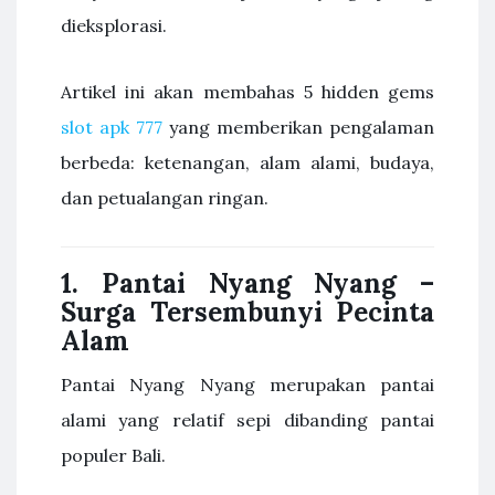
dieksplorasi.
Artikel ini akan membahas 5 hidden gems
slot apk 777
yang memberikan pengalaman
berbeda: ketenangan, alam alami, budaya,
dan petualangan ringan.
1. Pantai Nyang Nyang –
Surga Tersembunyi Pecinta
Alam
Pantai Nyang Nyang merupakan pantai
alami yang relatif sepi dibanding pantai
populer Bali.