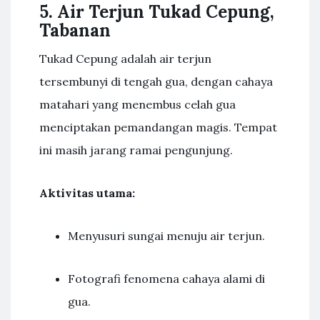
5. Air Terjun Tukad Cepung,
Tabanan
Tukad Cepung adalah air terjun
tersembunyi di tengah gua, dengan cahaya
matahari yang menembus celah gua
menciptakan pemandangan magis. Tempat
ini masih jarang ramai pengunjung.
Aktivitas utama:
Menyusuri sungai menuju air terjun.
Fotografi fenomena cahaya alami di
gua.