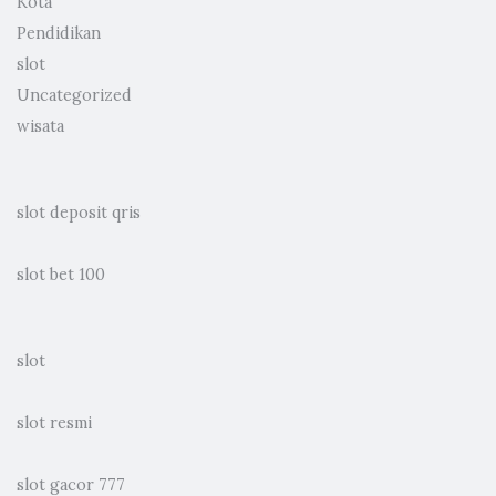
Kota
Pendidikan
slot
Uncategorized
wisata
slot deposit qris
slot bet 100
slot
slot resmi
slot gacor 777