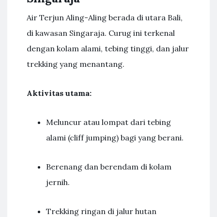
Air Terjun Aling-Aling berada di utara Bali,
di kawasan Singaraja. Curug ini terkenal
dengan kolam alami, tebing tinggi, dan jalur
trekking yang menantang.
Aktivitas utama:
Meluncur atau lompat dari tebing
alami (cliff jumping) bagi yang berani.
Berenang dan berendam di kolam
jernih.
Trekking ringan di jalur hutan