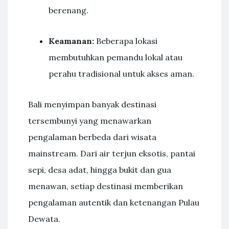
berenang.
Keamanan:
Beberapa lokasi
membutuhkan pemandu lokal atau
perahu tradisional untuk akses aman.
Bali menyimpan banyak destinasi
tersembunyi yang menawarkan
pengalaman berbeda dari wisata
mainstream. Dari air terjun eksotis, pantai
sepi, desa adat, hingga bukit dan gua
menawan, setiap destinasi memberikan
pengalaman autentik dan ketenangan Pulau
Dewata.