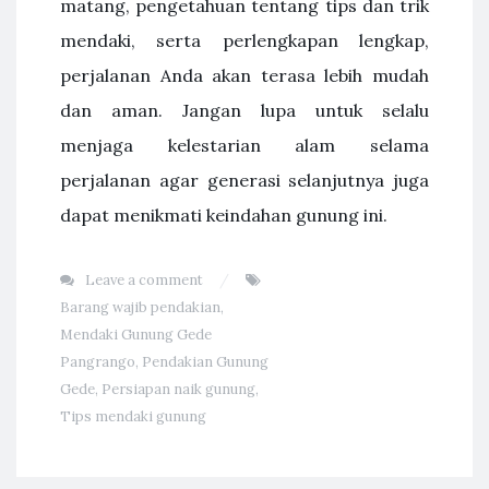
matang, pengetahuan tentang tips dan trik
mendaki, serta perlengkapan lengkap,
perjalanan Anda akan terasa lebih mudah
dan aman. Jangan lupa untuk selalu
menjaga kelestarian alam selama
perjalanan agar generasi selanjutnya juga
dapat menikmati keindahan gunung ini.
Leave a comment
Barang wajib pendakian
,
Mendaki Gunung Gede
Pangrango
,
Pendakian Gunung
Gede
,
Persiapan naik gunung
,
Tips mendaki gunung