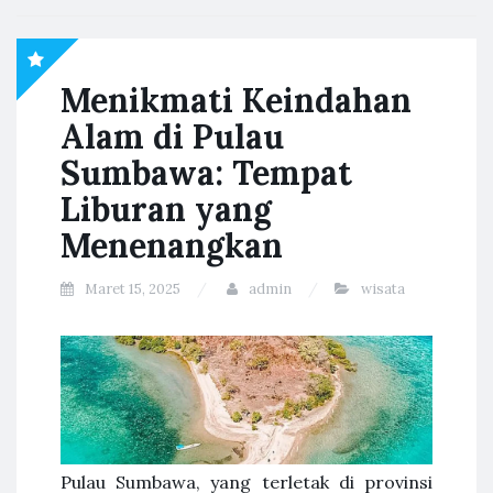
Menikmati Keindahan
Alam di Pulau
Sumbawa: Tempat
Liburan yang
Menenangkan
Maret 15, 2025
admin
wisata
Pulau Sumbawa, yang terletak di provinsi