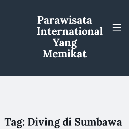
Parawisata
International
Menu
Yang
Memikat
Tag:
Diving di Sumbawa