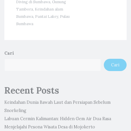
Diving di Sumbawa
,
Gunung
Tambora
,
Keindahan alam
Sumbawa
,
Pantai Lakey
,
Pulau
Sumbawa
Cari
Cari
Recent Posts
Keindahan Dunia Bawah Laut dan Persiapan Sebelum
Snorkeling
Labuan Cermin Kalimantan: Hidden Gem Air Dua Rasa
Menjelajahi Pesona Wisata Desa di Mojokerto