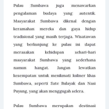
Pulau Sumbawa juga menawarkan
pengalaman budaya yang autentik.
Masyarakat Sumbawa dikenal dengan
keramahan mereka dan gaya hidup
tradisional yang masih terjaga. Wisatawan
yang berkunjung ke pulau ini dapat
merasakan kehidupan sehari-hari
masyarakat Sumbawa yang sederhana
namun hangat. Jangan lewatkan
kesempatan untuk menikmati kuliner khas
Sumbawa, seperti Sate Bulayak dan Nasi
Puyung, yang akan menggugah selera.
Pulau Sumbawa merupakan destinasi