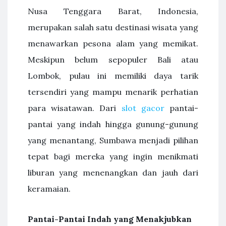
Nusa Tenggara Barat, Indonesia,
merupakan salah satu destinasi wisata yang
menawarkan pesona alam yang memikat.
Meskipun belum sepopuler Bali atau
Lombok, pulau ini memiliki daya tarik
tersendiri yang mampu menarik perhatian
para wisatawan. Dari
slot gacor
pantai-
pantai yang indah hingga gunung-gunung
yang menantang, Sumbawa menjadi pilihan
tepat bagi mereka yang ingin menikmati
liburan yang menenangkan dan jauh dari
keramaian.
Pantai-Pantai Indah yang Menakjubkan