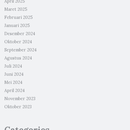
April 2025
Maret 2025
Februari 2025
Januari 2025
Desember 2024
Oktober 2024
September 2024
Agustus 2024
Juli 2024
Juni 2024
Mei 2024
April 2024
November 2023
Oktober 2023