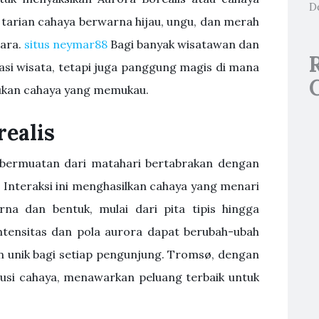
D
tarian cahaya berwarna hijau, ungu, dan merah
tara.
situs neymar88
Bagi banyak wisatawan dan
asi wisata, tetapi juga panggung magis di mana
jukan cahaya yang memukau.
ealis
el bermuatan dari matahari bertabrakan dengan
 Interaksi ini menghasilkan cahaya yang menari
na dan bentuk, mulai dari pita tipis hingga
ntensitas dan pola aurora dapat berubah-ubah
 unik bagi setiap pengunjung. Tromsø, dengan
lusi cahaya, menawarkan peluang terbaik untuk
.