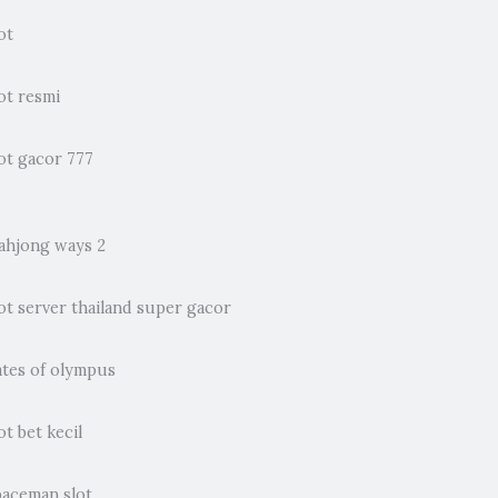
ot
ot resmi
ot gacor 777
ahjong ways 2
ot server thailand super gacor
ates of olympus
ot bet kecil
paceman slot