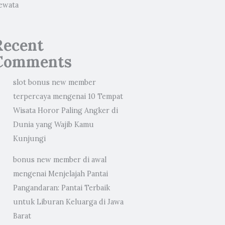
ewata
Recent
Comments
slot bonus new member
terpercaya
mengenai
10 Tempat
Wisata Horor Paling Angker di
Dunia yang Wajib Kamu
Kunjungi
bonus new member di awal
mengenai
Menjelajah Pantai
Pangandaran: Pantai Terbaik
untuk Liburan Keluarga di Jawa
Barat