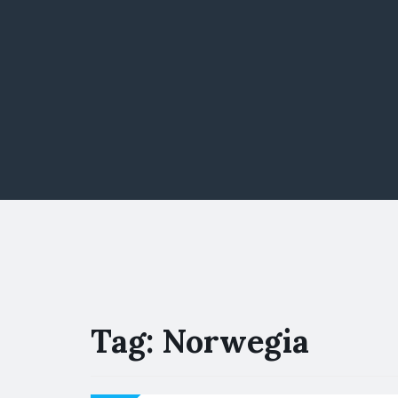
Tag:
Norwegia