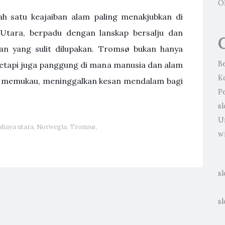
O
ah satu keajaiban alam paling menakjubkan di
 Utara, berpadu dengan lanskap bersalju dan
an yang sulit dilupakan. Tromsø bukan hanya
B
tetapi juga panggung di mana manusia dan alam
K
ng memukau, meninggalkan kesan mendalam bagi
P
sl
U
ahaya utara
,
Norwegia
,
Tromsø
,
w
sl
sl