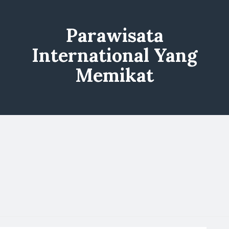
Parawisata
International Yang
Memikat