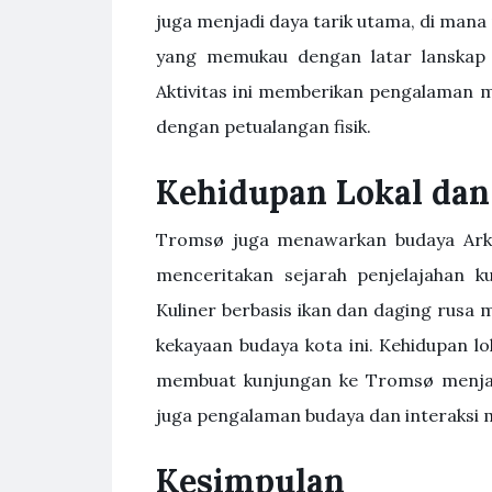
juga menjadi daya tarik utama, di man
yang memukau dengan latar lanskap 
Aktivitas ini memberikan pengalaman 
dengan petualangan fisik.
Kehidupan Lokal dan
Tromsø juga menawarkan budaya Arkti
menceritakan sejarah penjelajahan ku
Kuliner berbasis ikan dan daging rus
kekayaan budaya kota ini. Kehidupan 
membuat kunjungan ke Tromsø menjadi 
juga pengalaman budaya dan interaksi 
Kesimpulan