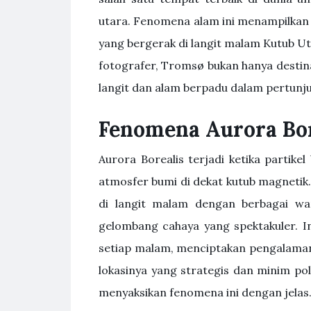
utara. Fenomena alam ini menampilkan 
yang bergerak di langit malam Kutub U
fotografer, Tromsø bukan hanya destin
langit dan alam berpadu dalam pertun
Fenomena Aurora Bor
Aurora Borealis terjadi ketika partik
atmosfer bumi di dekat kutub magnetik.
di langit malam dengan berbagai war
gelombang cahaya yang spektakuler. I
setiap malam, menciptakan pengalaman
lokasinya yang strategis dan minim po
menyaksikan fenomena ini dengan jelas