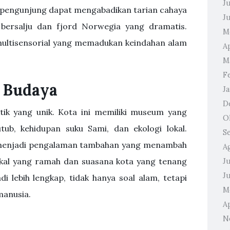
Ju
a pengunjung dapat mengabadikan tarian cahaya
J
bersalju dan fjord Norwegia yang dramatis.
M
multisensorial yang memadukan keindahan alam
A
M
F
 Budaya
J
D
k yang unik. Kota ini memiliki museum yang
O
tub, kehidupan suku Sami, dan ekologi lokal.
S
a menjadi pengalaman tambahan yang menambah
A
lokal yang ramah dan suasana kota yang tenang
Ju
J
lebih lengkap, tidak hanya soal alam, tetapi
M
manusia.
Ap
N