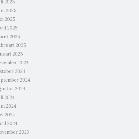
li 2025
uni 2025
ei 2025
pril 2025
aret 2025
ebruari 2025
anuari 2025
esember 2024
ktober 2024
eptember 2024
gustus 2024
li 2024
uni 2024
ei 2024
ril 2024
ovember 2023