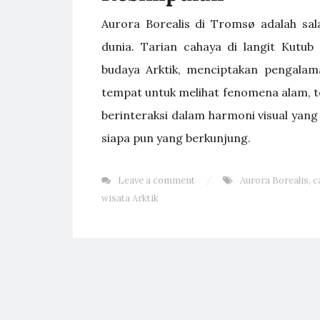
Aurora Borealis di Tromsø adalah sal
dunia. Tarian cahaya di langit Kutub
budaya Arktik, menciptakan pengalam
tempat untuk melihat fenomena alam, 
berinteraksi dalam harmoni visual ya
siapa pun yang berkunjung.
Leave a comment
Aurora Borealis
,
c
wisata Arktik