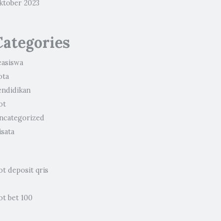
ktober 2023
Categories
easiswa
ota
endidikan
ot
ncategorized
isata
ot deposit qris
ot bet 100