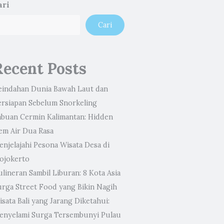
ari
Cari
Recent Posts
eindahan Dunia Bawah Laut dan
ersiapan Sebelum Snorkeling
abuan Cermin Kalimantan: Hidden
em Air Dua Rasa
enjelajahi Pesona Wisata Desa di
ojokerto
lineran Sambil Liburan: 8 Kota Asia
urga Street Food yang Bikin Nagih
sata Bali yang Jarang Diketahui:
enyelami Surga Tersembunyi Pulau