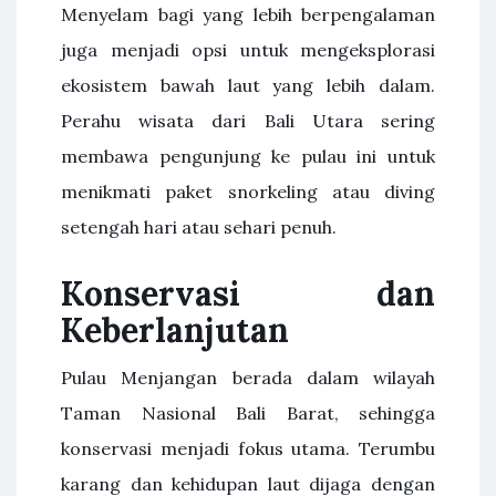
Menyelam bagi yang lebih berpengalaman
juga menjadi opsi untuk mengeksplorasi
ekosistem bawah laut yang lebih dalam.
Perahu wisata dari Bali Utara sering
membawa pengunjung ke pulau ini untuk
menikmati paket snorkeling atau diving
setengah hari atau sehari penuh.
Konservasi dan
Keberlanjutan
Pulau Menjangan berada dalam wilayah
Taman Nasional Bali Barat, sehingga
konservasi menjadi fokus utama. Terumbu
karang dan kehidupan laut dijaga dengan