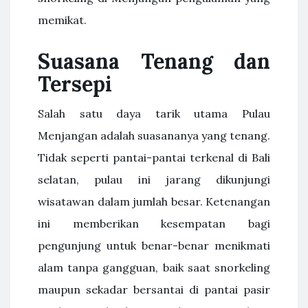
memikat.
Suasana Tenang dan
Tersepi
Salah satu daya tarik utama Pulau
Menjangan adalah suasananya yang tenang.
Tidak seperti pantai-pantai terkenal di Bali
selatan, pulau ini jarang dikunjungi
wisatawan dalam jumlah besar. Ketenangan
ini memberikan kesempatan bagi
pengunjung untuk benar-benar menikmati
alam tanpa gangguan, baik saat snorkeling
maupun sekadar bersantai di pantai pasir