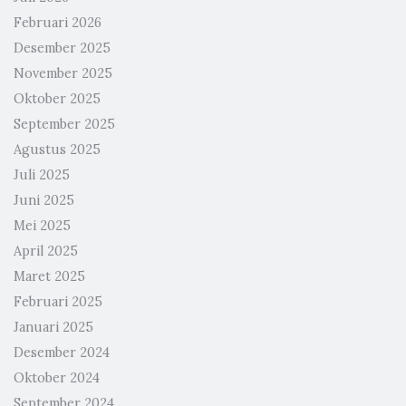
Februari 2026
Desember 2025
November 2025
Oktober 2025
September 2025
Agustus 2025
Juli 2025
Juni 2025
Mei 2025
April 2025
Maret 2025
Februari 2025
Januari 2025
Desember 2024
Oktober 2024
September 2024