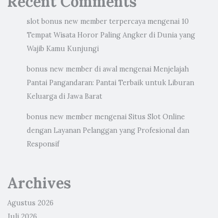
Recent Comments
slot bonus new member terpercaya
mengenai
10
Tempat Wisata Horor Paling Angker di Dunia yang
Wajib Kamu Kunjungi
bonus new member di awal
mengenai
Menjelajah
Pantai Pangandaran: Pantai Terbaik untuk Liburan
Keluarga di Jawa Barat
bonus new member
mengenai
Situs Slot Online
dengan Layanan Pelanggan yang Profesional dan
Responsif
Archives
Agustus 2026
Juli 2026