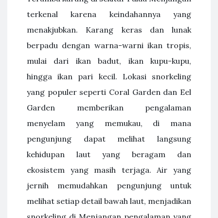
terkenal karena keindahannya yang
menakjubkan. Karang keras dan lunak
berpadu dengan warna-warni ikan tropis,
mulai dari ikan badut, ikan kupu-kupu,
hingga ikan pari kecil. Lokasi snorkeling
yang populer seperti Coral Garden dan Eel
Garden memberikan pengalaman
menyelam yang memukau, di mana
pengunjung dapat melihat langsung
kehidupan laut yang beragam dan
ekosistem yang masih terjaga. Air yang
jernih memudahkan pengunjung untuk
melihat setiap detail bawah laut, menjadikan
snorkeling di Menjangan pengalaman yang