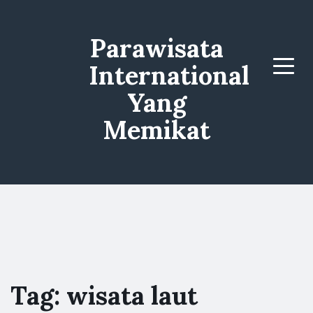
Parawisata
International
Menu
Yang
Memikat
Tag:
wisata laut