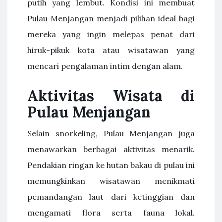
putih yang lembut. Kondisi ini membuat
Pulau Menjangan menjadi pilihan ideal bagi
mereka yang ingin melepas penat dari
hiruk-pikuk kota atau wisatawan yang
mencari pengalaman intim dengan alam.
Aktivitas Wisata di
Pulau Menjangan
Selain snorkeling, Pulau Menjangan juga
menawarkan berbagai aktivitas menarik.
Pendakian ringan ke hutan bakau di pulau ini
memungkinkan wisatawan menikmati
pemandangan laut dari ketinggian dan
mengamati flora serta fauna lokal.