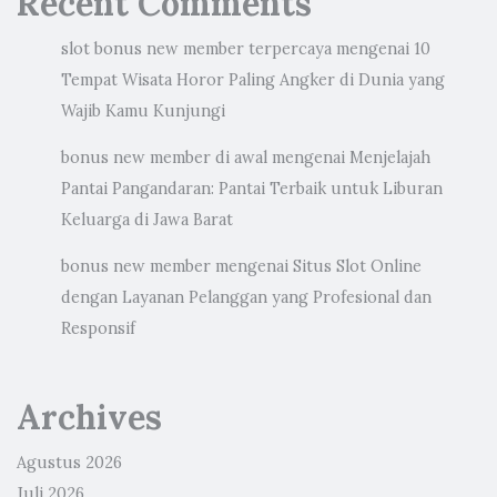
Recent Comments
slot bonus new member terpercaya
mengenai
10
Tempat Wisata Horor Paling Angker di Dunia yang
Wajib Kamu Kunjungi
bonus new member di awal
mengenai
Menjelajah
Pantai Pangandaran: Pantai Terbaik untuk Liburan
Keluarga di Jawa Barat
bonus new member
mengenai
Situs Slot Online
dengan Layanan Pelanggan yang Profesional dan
Responsif
Archives
Agustus 2026
Juli 2026