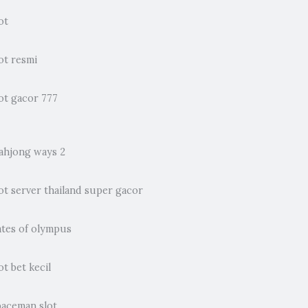
ot
ot resmi
ot gacor 777
ahjong ways 2
ot server thailand super gacor
ates of olympus
ot bet kecil
paceman slot