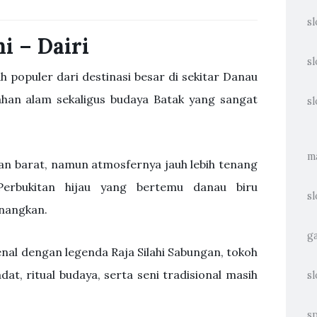
sl
hi – Dairi
sl
lah populer dari destinasi besar di sekitar Danau
dahan alam sekaligus budaya Batak yang sangat
sl
m
gian barat, namun atmosfernya jauh lebih tenang
Perbukitan hijau yang bertemu danau biru
sl
nangkan.
g
enal dengan legenda Raja Silahi Sabungan, tokoh
at, ritual budaya, serta seni tradisional masih
sl
s