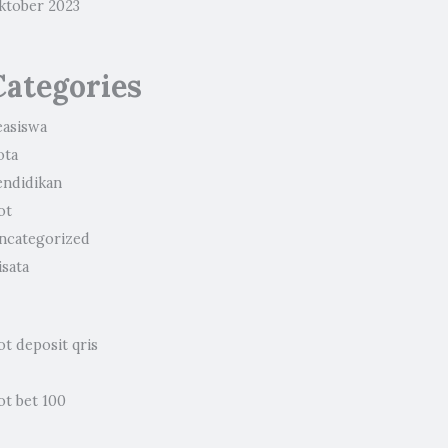
ktober 2023
Categories
easiswa
ota
endidikan
ot
ncategorized
isata
ot deposit qris
ot bet 100