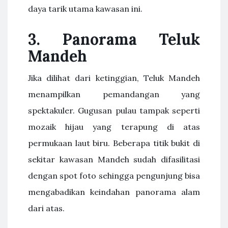
daya tarik utama kawasan ini.
3. Panorama Teluk
Mandeh
Jika dilihat dari ketinggian, Teluk Mandeh
menampilkan pemandangan yang
spektakuler. Gugusan pulau tampak seperti
mozaik hijau yang terapung di atas
permukaan laut biru. Beberapa titik bukit di
sekitar kawasan Mandeh sudah difasilitasi
dengan spot foto sehingga pengunjung bisa
mengabadikan keindahan panorama alam
dari atas.