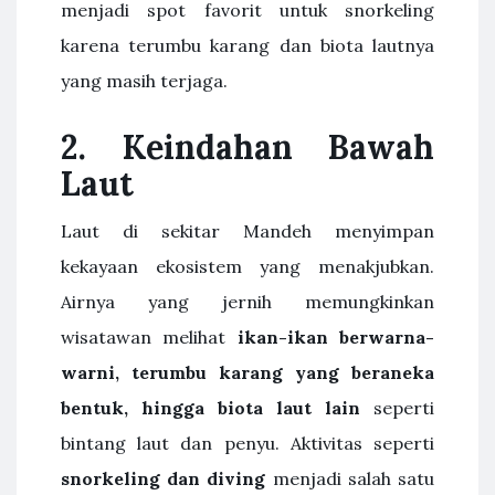
menjadi spot favorit untuk snorkeling
karena terumbu karang dan biota lautnya
yang masih terjaga.
2. Keindahan Bawah
Laut
Laut di sekitar Mandeh menyimpan
kekayaan ekosistem yang menakjubkan.
Airnya yang jernih memungkinkan
wisatawan melihat
ikan-ikan berwarna-
warni, terumbu karang yang beraneka
bentuk, hingga biota laut lain
seperti
bintang laut dan penyu. Aktivitas seperti
snorkeling dan diving
menjadi salah satu