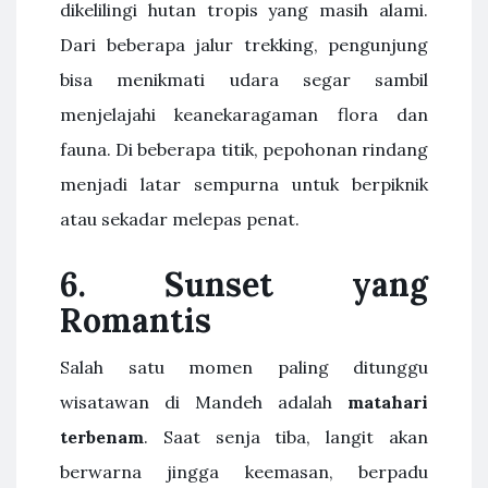
dikelilingi hutan tropis yang masih alami.
Dari beberapa jalur trekking, pengunjung
bisa menikmati udara segar sambil
menjelajahi keanekaragaman flora dan
fauna. Di beberapa titik, pepohonan rindang
menjadi latar sempurna untuk berpiknik
atau sekadar melepas penat.
6. Sunset yang
Romantis
Salah satu momen paling ditunggu
wisatawan di Mandeh adalah
matahari
terbenam
. Saat senja tiba, langit akan
berwarna jingga keemasan, berpadu