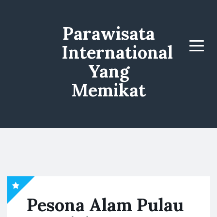
Parawisata
International
Menu
Yang
Memikat
Pesona Alam Pulau