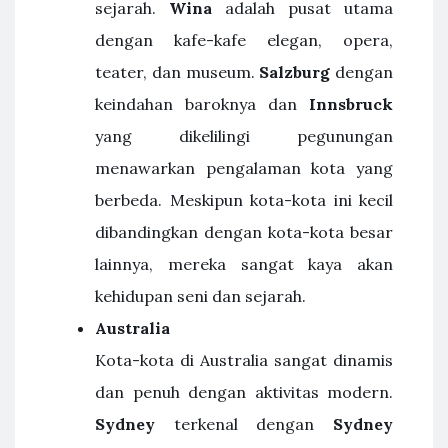
sejarah.
Wina
adalah pusat utama
dengan kafe-kafe elegan, opera,
teater, dan museum.
Salzburg
dengan
keindahan baroknya dan
Innsbruck
yang dikelilingi pegunungan
menawarkan pengalaman kota yang
berbeda. Meskipun kota-kota ini kecil
dibandingkan dengan kota-kota besar
lainnya, mereka sangat kaya akan
kehidupan seni dan sejarah.
Australia
Kota-kota di Australia sangat dinamis
dan penuh dengan aktivitas modern.
Sydney
terkenal dengan
Sydney