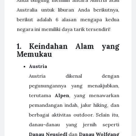
Anda bingung memilih antara Austria atau
Australia untuk liburan Anda berikutnya,
berikut adalah 6 alasan mengapa kedua
negara ini memiliki daya tarik tersendiri!
1. Keindahan Alam yang
Memukau
Austria
Austria dikenal dengan
pegunungannya yang menakjubkan,
terutama
Alpen
, yang menawarkan
pemandangan indah, jalur hiking, dan
berbagai aktivitas outdoor. Selain itu,
danau-danau yang jernih seperti
Danau Neusiedl
dan
Danau Wolfgang