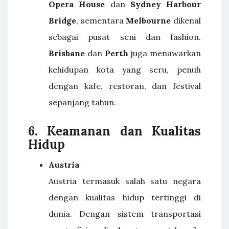
Opera House
dan
Sydney Harbour
Bridge
, sementara
Melbourne
dikenal
sebagai pusat seni dan fashion.
Brisbane
dan
Perth
juga menawarkan
kehidupan kota yang seru, penuh
dengan kafe, restoran, dan festival
sepanjang tahun.
6. Keamanan dan Kualitas
Hidup
Austria
Austria termasuk salah satu negara
dengan kualitas hidup tertinggi di
dunia. Dengan sistem transportasi