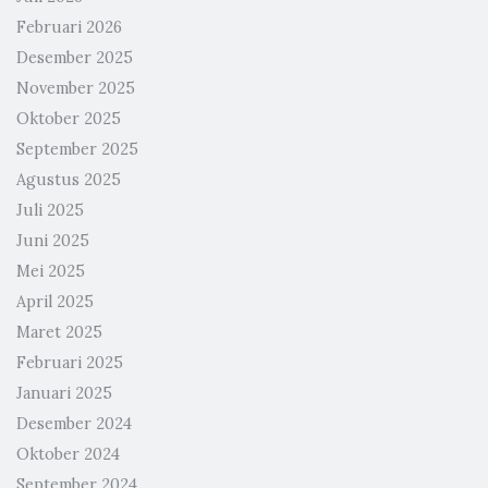
Februari 2026
Desember 2025
November 2025
Oktober 2025
September 2025
Agustus 2025
Juli 2025
Juni 2025
Mei 2025
April 2025
Maret 2025
Februari 2025
Januari 2025
Desember 2024
Oktober 2024
September 2024