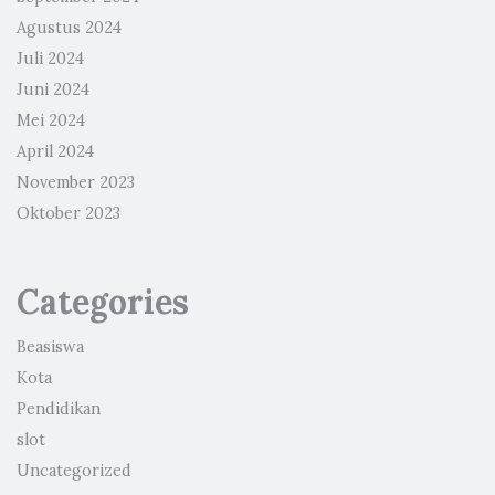
Agustus 2024
Juli 2024
Juni 2024
Mei 2024
April 2024
November 2023
Oktober 2023
Categories
Beasiswa
Kota
Pendidikan
slot
Uncategorized