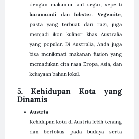
dengan makanan laut segar, seperti
baramundi
dan
lobster
.
Vegemite
,
pasta yang terbuat dari ragi, juga
menjadi ikon kuliner khas Australia
yang populer. Di Australia, Anda juga
bisa menikmati makanan fusion yang
memadukan cita rasa Eropa, Asia, dan
kekayaan bahan lokal.
5. Kehidupan Kota yang
Dinamis
Austria
Kehidupan kota di Austria lebih tenang
dan berfokus pada budaya serta