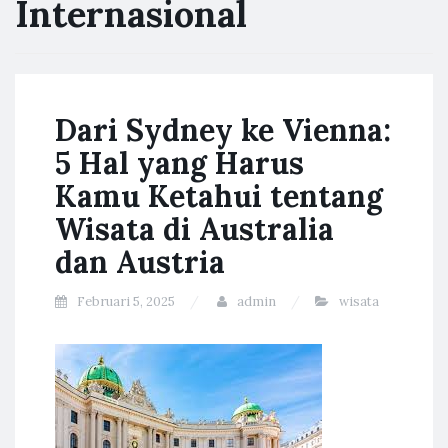
Internasional
Dari Sydney ke Vienna:
5 Hal yang Harus
Kamu Ketahui tentang
Wisata di Australia
dan Austria
Februari 5, 2025
admin
wisata