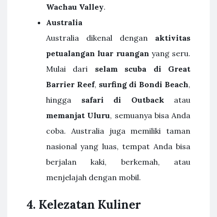
Wachau Valley
.
Australia
Australia dikenal dengan
aktivitas
petualangan luar ruangan
yang seru.
Mulai dari
selam scuba di Great
Barrier Reef
,
surfing di Bondi Beach
,
hingga
safari di Outback
atau
memanjat Uluru
, semuanya bisa Anda
coba. Australia juga memiliki taman
nasional yang luas, tempat Anda bisa
berjalan kaki, berkemah, atau
menjelajah dengan mobil.
4. Kelezatan Kuliner