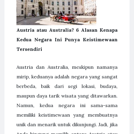
Austria atau Australia? 6 Alasan Kenapa
Kedua Negara Ini Punya Keistimewaan
Tersendiri
Austria dan Australia, meskipun namanya
mirip, keduanya adalah negara yang sangat
berbeda, baik dari segi lokasi, budaya,
maupun daya tarik wisata yang ditawarkan.
Namun, kedua negara ini sama-sama
memiliki keistimewaan yang membuatnya
unik dan menarik untuk dikunjungi. Jadi, jika