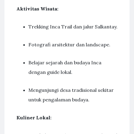
Aktivitas Wisata:
Trekking Inca Trail dan jalur Salkantay.
Fotografi arsitektur dan landscape.
Belajar sejarah dan budaya Inca
dengan guide lokal.
Mengunjungi desa tradisional sekitar
untuk pengalaman budaya.
Kuliner Lokal: