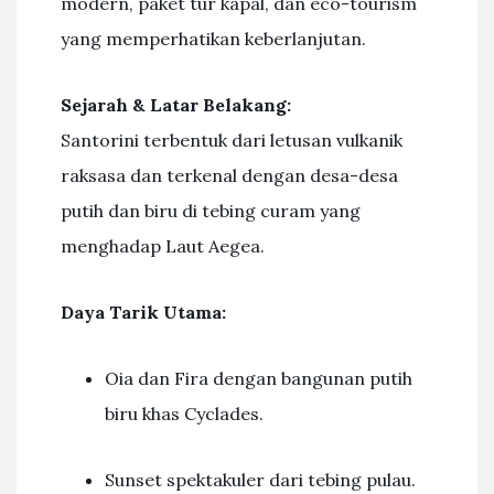
modern, paket tur kapal, dan eco-tourism
yang memperhatikan keberlanjutan.
Sejarah & Latar Belakang:
Santorini terbentuk dari letusan vulkanik
raksasa dan terkenal dengan desa-desa
putih dan biru di tebing curam yang
menghadap Laut Aegea.
Daya Tarik Utama:
Oia dan Fira dengan bangunan putih
biru khas Cyclades.
Sunset spektakuler dari tebing pulau.