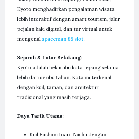
Kyoto menghadirkan pengalaman wisata
lebih interaktif dengan smart tourism, jalur
pejalan kaki digital, dan tur virtual untuk
mengenal
spaceman 88 slot
.
Sejarah & Latar Belakang:
Kyoto adalah bekas ibu kota Jepang selama
lebih dari seribu tahun. Kota ini terkenal
dengan kuil, taman, dan arsitektur
tradisional yang masih terjaga.
Daya Tarik Utama:
Kuil Fushimi Inari Taisha dengan