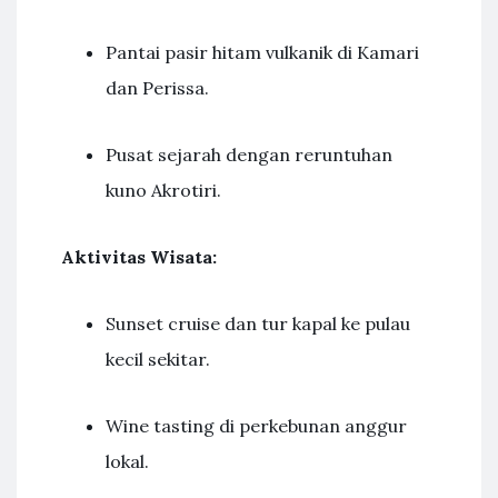
Pantai pasir hitam vulkanik di Kamari
dan Perissa.
Pusat sejarah dengan reruntuhan
kuno Akrotiri.
Aktivitas Wisata:
Sunset cruise dan tur kapal ke pulau
kecil sekitar.
Wine tasting di perkebunan anggur
lokal.