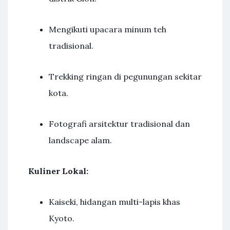
Mengikuti upacara minum teh
tradisional.
Trekking ringan di pegunungan sekitar
kota.
Fotografi arsitektur tradisional dan
landscape alam.
Kuliner Lokal:
Kaiseki, hidangan multi-lapis khas
Kyoto.