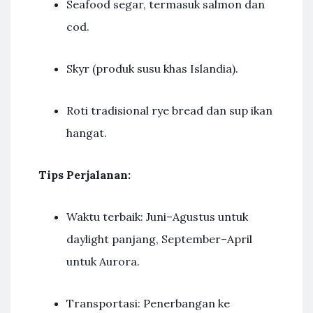
Seafood segar, termasuk salmon dan
cod.
Skyr (produk susu khas Islandia).
Roti tradisional rye bread dan sup ikan
hangat.
Tips Perjalanan:
Waktu terbaik: Juni–Agustus untuk
daylight panjang, September–April
untuk Aurora.
Transportasi: Penerbangan ke