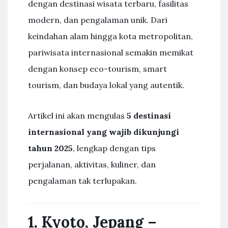
dengan destinasi wisata terbaru, fasilitas
modern, dan pengalaman unik. Dari
keindahan alam hingga kota metropolitan,
pariwisata internasional semakin memikat
dengan konsep eco-tourism, smart
tourism, dan budaya lokal yang autentik.
Artikel ini akan mengulas
5 destinasi
internasional yang wajib dikunjungi
tahun 2025
, lengkap dengan tips
perjalanan, aktivitas, kuliner, dan
pengalaman tak terlupakan.
1.
Kyoto, Jepang –