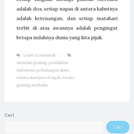
adalah doa, setiap napas di antara kabutnya
adalah ketenangan, dan setiap matahari
terbit di atas awannya adalah pengingat
betapa indahnya dunia yang kita pijak.
Leave a comment
mendaki gunung
,
pendakian
indonesia
,
petualangan alam
,
wisata alam jawa tengah
,
wisata
gunung merbabu
Cari
Cari