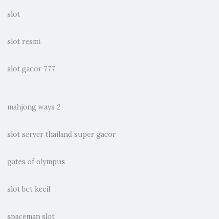
slot
slot resmi
slot gacor 777
mahjong ways 2
slot server thailand super gacor
gates of olympus
slot bet kecil
spaceman slot