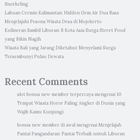
Snorkeling
Labuan Cermin Kalimantan: Hidden Gem Air Dua Rasa
Menjelajahi Pesona Wisata Desa di Mojokerto
Kulineran Sambil Liburan: 8 Kota Asia Surga Street Food
yang Bikin Nagih
Wisata Bali yang Jarang Diketahui: Menyelami Surga
Tersembunyi Pulau Dewata
Recent Comments
slot bonus new member terpercaya
mengenai
10
Tempat Wisata Horor Paling Angker di Dunia yang
Wajib Kamu Kunjungi
bonus new member di awal
mengenai
Menjelajah
Pantai Pangandaran: Pantai Terbaik untuk Liburan