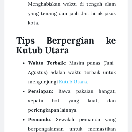
Menghabiskan waktu di tengah alam
yang tenang dan jauh dari hiruk pikuk
kota.
Tips Berpergian ke
Kutub Utara
Waktu Terbaik:
Musim panas (Juni-
Agustus) adalah waktu terbaik untuk
mengunjungi
Kutub Utara
.
Persiapan:
Bawa pakaian hangat,
sepatu bot yang kuat, dan
perlengkapan lainnya.
Pemandu:
Sewalah pemandu yang
berpengalaman untuk memastikan