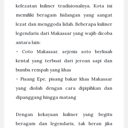
kelezatan kuliner tradisionalnya. Kota ini
memiliki beragam hidangan yang sangat
lezat dan menggoda lidah. Beberapa kuliner
legendaris dari Makassar yang wajib dicoba
antara lain:
– Coto Makassar, sejenis soto berkuah
kental yang terbuat dari jeroan sapi dan
bumbu rempah yang khas
– Pisang Epe, pisang bakar khas Makassar
yang diolah dengan cara dipipihkan dan
dipanggang hingga matang
Dengan kekayaan kuliner yang begitu
beragam dan legendaris, tak heran jika