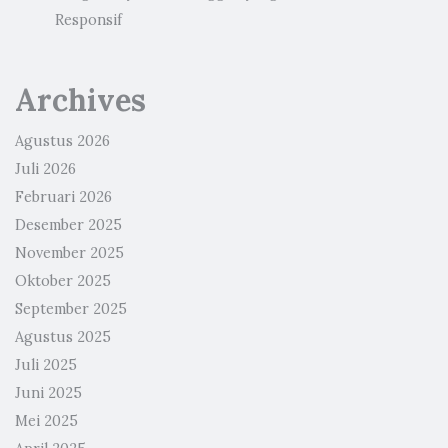
Responsif
Archives
Agustus 2026
Juli 2026
Februari 2026
Desember 2025
November 2025
Oktober 2025
September 2025
Agustus 2025
Juli 2025
Juni 2025
Mei 2025