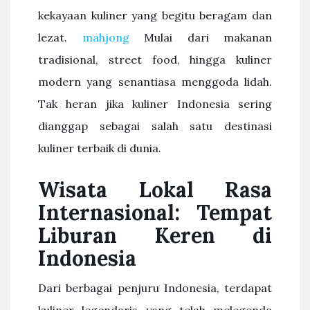
kekayaan kuliner yang begitu beragam dan
lezat.
mahjong
Mulai dari makanan
tradisional, street food, hingga kuliner
modern yang senantiasa menggoda lidah.
Tak heran jika kuliner Indonesia sering
dianggap sebagai salah satu destinasi
kuliner terbaik di dunia.
Wisata Lokal Rasa
Internasional: Tempat
Liburan Keren di
Indonesia
Dari berbagai penjuru Indonesia, terdapat
kuliner legendaris yang telah melegenda