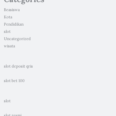
Beasiswa
Kota
Pendidikan
slot
Uncategorized
wisata
slot deposit qris
slot bet 100
slot
slot resmi