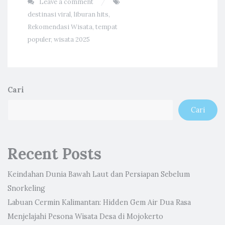
Leave a comment
destinasi viral
,
liburan hits
,
Rekomendasi Wisata
,
tempat
populer
,
wisata 2025
Cari
Cari
Recent Posts
Keindahan Dunia Bawah Laut dan Persiapan Sebelum
Snorkeling
Labuan Cermin Kalimantan: Hidden Gem Air Dua Rasa
Menjelajahi Pesona Wisata Desa di Mojokerto