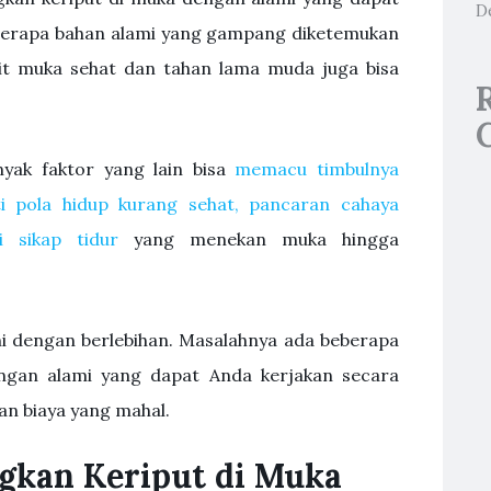
D
berapa bahan alami yang gampang diketemukan
it muka sehat dan tahan lama muda juga bisa
yak faktor yang lain bisa
memacu timbulnya
ti pola hidup kurang sehat, pancaran cahaya
i sikap tidur
yang menekan muka hingga
ni dengan berlebihan. Masalahnya ada beberapa
engan alami yang dapat Anda kerjakan secara
n biaya yang mahal.
gkan Keriput di Muka