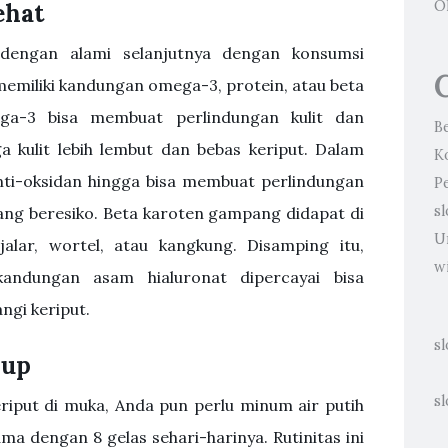
O
ehat
 dengan alami selanjutnya dengan konsumsi
emiliki kandungan omega-3, protein, atau beta
ga-3 bisa membuat perlindungan kulit dan
B
 kulit lebih lembut dan bebas keriput. Dalam
K
 anti-oksidan hingga bisa membuat perlindungan
P
sl
 yang beresiko. Beta karoten gampang didapat di
U
alar, wortel, atau kangkung. Disamping itu,
w
andungan asam hialuronat dipercayai bisa
ngi keriput.
sl
kup
sl
put di muka, Anda pun perlu minum air putih
ama dengan 8 gelas sehari-harinya. Rutinitas ini