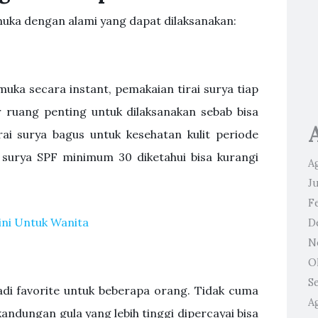
 muka dengan alami yang dapat dilaksanakan:
muka secara instant, pemakaian tirai surya tiap
ar ruang penting untuk dilaksanakan sebab bisa
rai surya bagus untuk kesehatan kulit periode
i surya SPF minimum 30 diketahui bisa kurangi
A
Ju
F
ini Untuk Wanita
D
N
O
S
i favorite untuk beberapa orang. Tidak cuma
A
dungan gula yang lebih tinggi dipercayai bisa