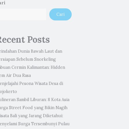
ari
Cari
Recent Posts
eindahan Dunia Bawah Laut dan
ersiapan Sebelum Snorkeling
abuan Cermin Kalimantan: Hidden
em Air Dua Rasa
enjelajahi Pesona Wisata Desa di
ojokerto
lineran Sambil Liburan: 8 Kota Asia
urga Street Food yang Bikin Nagih
sata Bali yang Jarang Diketahui:
enyelami Surga Tersembunyi Pulau