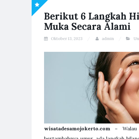
Berikut 6 Langkah H
Muka Secara Alami
Oktober 13, 2023
admin
Un
wisatadesamojokerto.com –
Walau
bertambahnya umur, ada langkah hilan