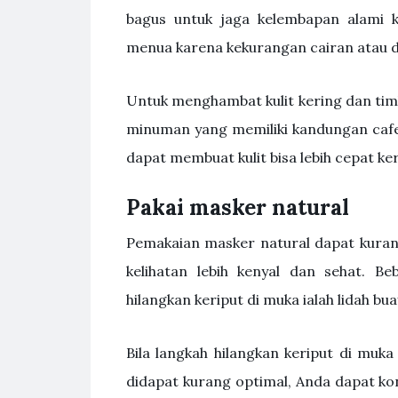
bagus untuk jaga kelembapan alami k
menua karena kekurangan cairan atau d
Untuk menghambat kulit kering dan tim
minuman yang memiliki kandungan cafei
dapat membuat kulit bisa lebih cepat ker
Pakai masker natural
Pemakaian masker natural dapat kurang
kelihatan lebih kenyal dan sehat. 
hilangkan keriput di muka ialah lidah bua
Bila langkah hilangkan keriput di muka
didapat kurang optimal, Anda dapat ko