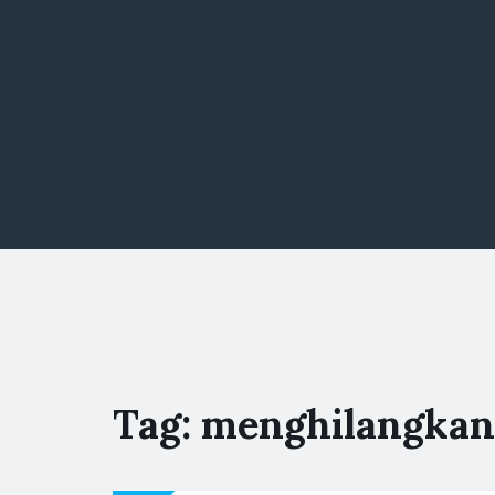
Tag:
menghilangkan 