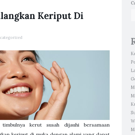
C
ilangkan Keriput Di
categorized
K
P
L
G
M
M
Ku
S
Wi
 timbulnya kerut susah dijauhi bersamaan
M
gkan keriput di muka dengan alami yang dapat