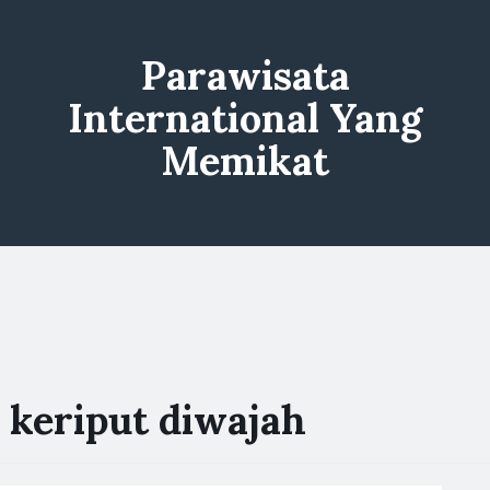
Parawisata
International Yang
Memikat
keriput diwajah